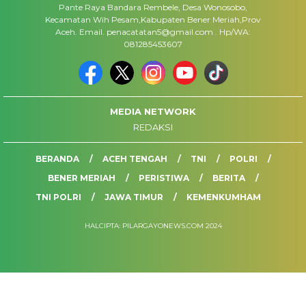
Pante Raya Bandara Rembele, Desa Wonosobo,
Kecamatan Wih Pesam,Kabupaten Bener Meriah,Prov
Aceh. Email. penacatatan5@gmail.com . Hp/WA:
081285453607
MEDIA NETWORK
REDAKSI
BERANDA
ACEH TENGAH
TNI
POLRI
BENER MERIAH
PERISTIWA
BERITA
TNI POLRI
JAWA TIMUR
KEMENKUMHAM
HALCIPTA: PILARGAYONEWS.COM 2024