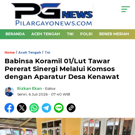
BERANDA
ACEH TENGAH
TNI
POLRI
BENER MERIAH
/
/
Home
Aceh Tengah
Tni
‎Babinsa Koramil 01/Lut Tawar
Pererat Sinergi Melalui Komsos
dengan Aparatur Desa Kenawat
Rizkan Ekan
- Editor
Senin, 6 Juli 2026 - 07:40 WIB