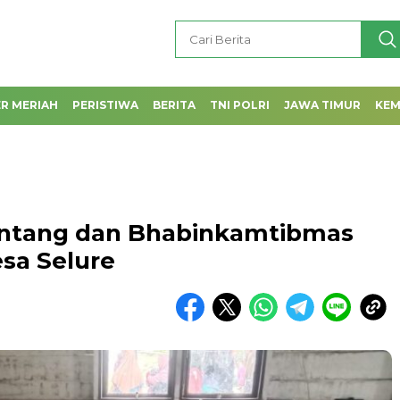
R MERIAH
PERISTIWA
BERITA
TNI POLRI
JAWA TIMUR
KE
intang dan Bhabinkamtibmas
sa Selure