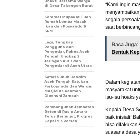
Bhakti Bersama Warga
“Kami ingin ma
di Desa Takengon Barat
menyampaikan k
Keramat Mupakat Tuan
segala persoala
Rumah Lomba Masak
Ikan dan Posyandu 6
saat berbincan
SPM
Lagi, Tangkap
Baca Juga:
Pengguna dan
Pengedar, Polres Aceh
Bentuk Kep
Tengah Ungkap 2
Jaringan Kurir dan
Pengedar di Aceh Utara
Safari Subuh Dandim
Aceh Tengah Satukan
Dalam kegiatan
Forkopimda dan Warga,
masyarakat unt
Masjid Ar-Rahmah
Dipenuhi Jamaah
isu-isu hoaks 
‎Pembangunan Jembatan
Kepala Desa Se
Beton di Rusip Antara
Terus Berlanjut, Progres
baik inisiatif 
Capai 9,3 Persen
bisa dilakukan
suasana desa 