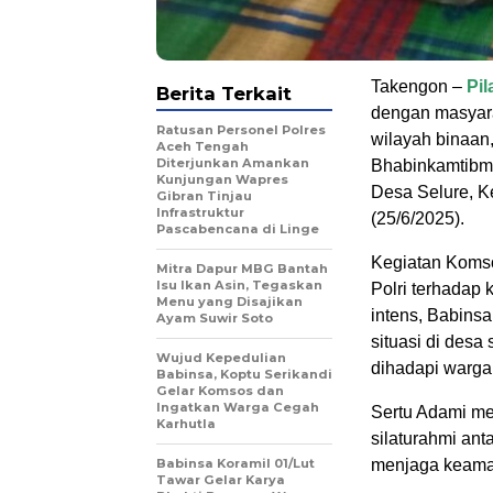
Takengon –
Pi
Berita Terkait
dengan masyara
Ratusan Personel Polres
wilayah binaan
Aceh Tengah
Diterjunkan Amankan
Bhabinkamtibma
Kunjungan Wapres
Desa Selure, K
Gibran Tinjau
Infrastruktur
(25/6/2025).
Pascabencana di Linge
Kegiatan Komso
‎Mitra Dapur MBG Bantah
Isu Ikan Asin, Tegaskan
Polri terhadap
Menu yang Disajikan
intens, Babin
Ayam Suwir Soto
situasi di des
‎Wujud Kepedulian
dihadapi warga
Babinsa, Koptu Serikandi
Gelar Komsos dan
Ingatkan Warga Cegah
Sertu Adami me
Karhutla ‎
silaturahmi ant
‎Babinsa Koramil 01/Lut
menjaga keaman
Tawar Gelar Karya