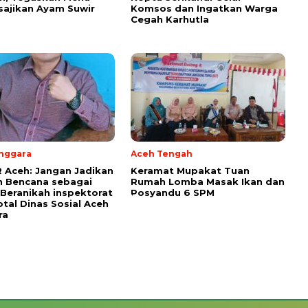
sajikan Ayam Suwir
Komsos dan Ingatkan Warga
Cegah Karhutla ‎
nggara
Aceh Tengah
 Aceh: Jangan Jadikan
Keramat Mupakat Tuan
n Bencana sebagai
Rumah Lomba Masak Ikan dan
, Beranikah inspektorat
Posyandu 6 SPM
otal Dinas Sosial Aceh
ra