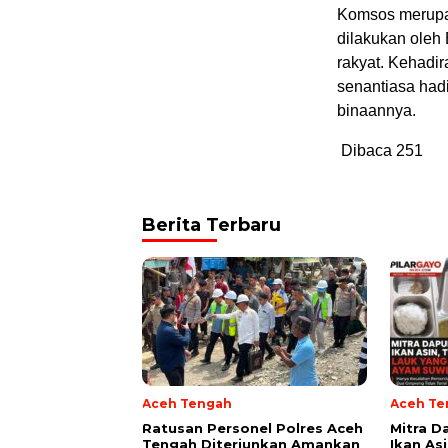
Komsos merupak
dilakukan ole
rakyat. Kehadi
senantiasa hadi
binaannya.
Dibaca
251
Berita Terbaru
Aceh Tengah
Aceh Te
Ratusan Personel Polres Aceh
‎Mitra 
Tengah Diterjunkan Amankan
Ikan As