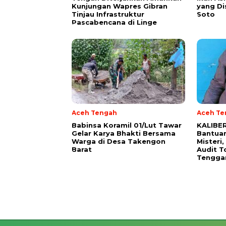
Kunjungan Wapres Gibran
yang Di
Tinjau Infrastruktur
Soto
Pascabencana di Linge
Aceh Tengah
Aceh Te
‎Babinsa Koramil 01/Lut Tawar
KALIBER
Gelar Karya Bhakti Bersama
Bantua
Warga di Desa Takengon
Misteri
Barat
Audit T
Tengga