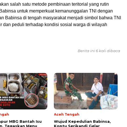
an salah satu metode pembinaan teritorial yang rutin
h Babinsa untuk memperkuat kemanunggalan TNI dengan
ran Babinsa di tengah masyarakat menjadi simbol bahwa TNI
r dan peduli terhadap kondisi sosial warga di wilayah
Berita ini 6 kali dibaca
ngah
Aceh Tengah
Dapur MBG Bantah Isu
‎Wujud Kepedulian Babinsa,
in, Tegaskan Menu
Koptu Serikandi Gelar