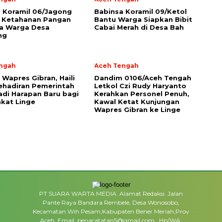
a Koramil 06/Jagong
‎Babinsa Koramil 09/Ketol
 Ketahanan Pangan
Bantu Warga Siapkan Bibit
a Warga Desa
Cabai Merah di Desa Bah
ng
ngah
Aceh Tengah
 Wapres Gibran, Haili
Dandim 0106/Aceh Tengah
ehadiran Pemerintah
Letkol Czi Rudy Haryanto
adi Harapan Baru bagi
Kerahkan Personel Penuh,
kat Linge
Kawal Ketat Kunjungan
Wapres Gibran ke Linge
PT SUARA WARTA MEDIA. Alamat Redaksi. Jalan
Pante Raya Bandara Rembele, Desa Wonosobo,
Kecamatan Wih Pesam,Kabupaten Bener Meriah,Prov
Aceh. Email. penacatatan5@gmail.com . Hp/WA: