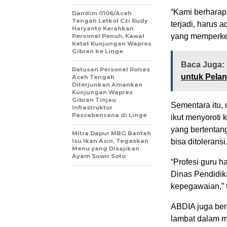
“Kami berharap 
Dandim 0106/Aceh
Tengah Letkol Czi Rudy
terjadi, harus 
Haryanto Kerahkan
yang memperker
Personel Penuh, Kawal
Ketat Kunjungan Wapres
Gibran ke Linge
Baca Juga:
Ratusan Personel Polres
untuk Pelan
Aceh Tengah
Diterjunkan Amankan
Kunjungan Wapres
Gibran Tinjau
Sementara itu, 
Infrastruktur
Pascabencana di Linge
ikut menyoroti 
yang bertentang
‎Mitra Dapur MBG Bantah
Isu Ikan Asin, Tegaskan
bisa ditoleransi
Menu yang Disajikan
Ayam Suwir Soto
“Profesi guru h
Dinas Pendidi
kepegawaian,” t
ABDIA juga ber
lambat dalam m