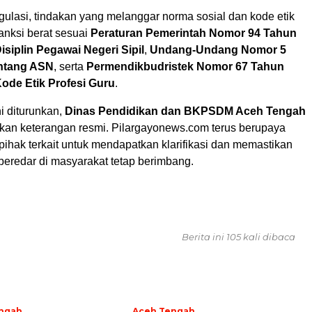
gulasi, tindakan yang melanggar norma sosial dan kode etik
anksi berat sesuai
Peraturan Pemerintah Nomor 94 Tahun
isiplin Pegawai Negeri Sipil
,
Undang-Undang Nomor 5
entang ASN
, serta
Permendikbudristek Nomor 67 Tahun
ode Etik Profesi Guru
.
ni diturunkan,
Dinas Pendidikan dan BKPSDM Aceh Tengah
an keterangan resmi. Pilargayonews.com terus berupaya
ihak terkait untuk mendapatkan klarifikasi dan memastikan
beredar di masyarakat tetap berimbang.
Berita ini 105 kali dibaca
ngah
Aceh Tengah