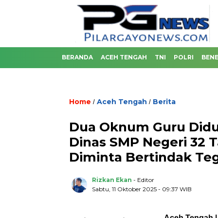
BERANDA
ACEH TENGAH
TNI
POLRI
BENE
Home
Aceh Tengah
Berita
/
/
Dua Oknum Guru Didug
Dinas SMP Negeri 32 
Diminta Bertindak Te
Rizkan Ekan
- Editor
Sabtu, 11 Oktober 2025 - 09:37 WIB
Aceh Tengah |