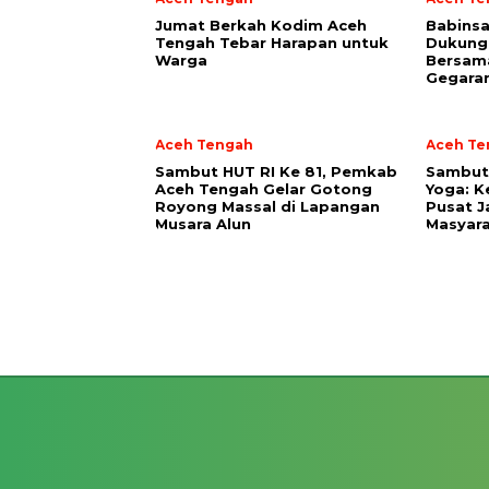
Jumat Berkah Kodim Aceh
‎Babins
Tengah Tebar Harapan untuk
Dukung
Warga
Bersam
Gegara
Aceh Tengah
Aceh Te
Sambut HUT RI Ke 81, Pemkab
‎Sambut
Aceh Tengah Gelar Gotong
Yoga: K
Royong Massal di Lapangan
Pusat J
Musara Alun
Masyara