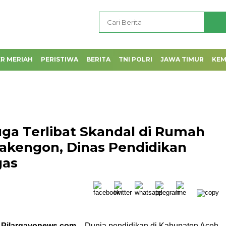
R MERIAH
PERISTIWA
BERITA
TNI POLRI
JAWA TIMUR
KE
a Terlibat Skandal di Rumah
Takengon, Dinas Pendidikan
gas
 Pilargayonews.com
– Dunia pendidikan di Kabupaten Aceh