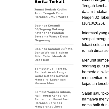
Berita Terkait
Tengah kembali
Jumat Berkah Kodim
dalam tindakan
Aceh Tengah Tebar
Harapan untuk Warga
Negeri 32 Take
(10/10/2025).
‎Babinsa Koramil
06/Jagong Dukung
Informasi yang
Ketahanan Pangan
Bersama Warga Desa
sempat mengund
Gegarang
lokasi setelah 
‎Babinsa Koramil 09/Ketol
rumah dinas sek
Bantu Warga Siapkan
Bibit Cabai Merah di
Desa Bah
Menurut sumber 
seorang guru p
Sambut HUT RI Ke 81,
berbeda di wila
Pemkab Aceh Tengah
Gelar Gotong Royong
memberikan ket
Massal di Lapangan
Musara Alun
kejadian terseb
‎Sambut Wapres Gibran,
Salah satu tok
Haili Yoga: Kehadiran
namanya menya
Pemerintah Pusat Jadi
Harapan Baru bagi
nama baik duni
Masyarakat Linge