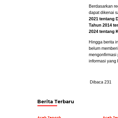
Berdasarkan re
dapat dikenai s
2021 tentang D
Tahun 2014 t
2024 tentang K
Hingga berita i
belum memberik
mengonfirmasi p
informasi yang 
Dibaca
231
Berita Terbaru
Aceh Tengah
Aceh Te