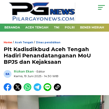
BERANDA
ACEH TENGAH
TNI
POLRI
BENER MERIAH
/
/
Home
Aceh Tengah
Dinas pendidikan
Plt Kadisdikbud Aceh Tengah
Hadiri Penandatanganan MoU
BPJS dan Kejaksaan
Rizkan Ekan
- Editor
Kamis, 19 Juni 2025 - 14:30 WIB