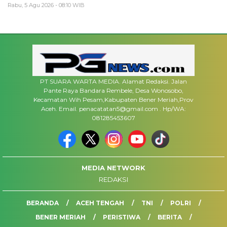
Rabu, 5 Agu 2026 - 08:10 WIB
PT SUARA WARTA MEDIA. Alamat Redaksi. Jalan
Pante Raya Bandara Rembele, Desa Wonosobo,
Kecamatan Wih Pesam,Kabupaten Bener Meriah,Prov
Aceh. Email. penacatatan5@gmail.com . Hp/WA:
081285453607
MEDIA NETWORK
REDAKSI
BERANDA
ACEH TENGAH
TNI
POLRI
BENER MERIAH
PERISTIWA
BERITA