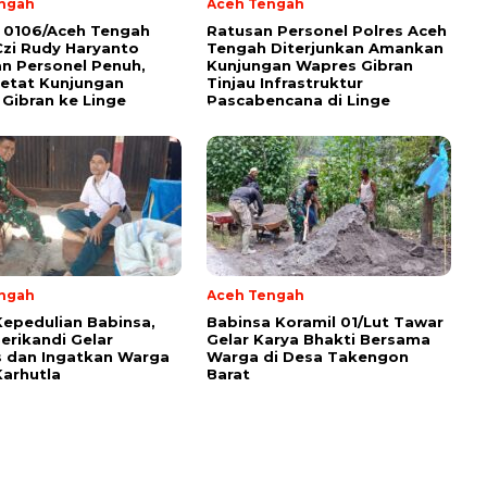
ngah
Aceh Tengah
 0106/Aceh Tengah
Ratusan Personel Polres Aceh
Czi Rudy Haryanto
Tengah Diterjunkan Amankan
n Personel Penuh,
Kunjungan Wapres Gibran
etat Kunjungan
Tinjau Infrastruktur
Gibran ke Linge
Pascabencana di Linge
ngah
Aceh Tengah
Kepedulian Babinsa,
‎Babinsa Koramil 01/Lut Tawar
erikandi Gelar
Gelar Karya Bhakti Bersama
 dan Ingatkan Warga
Warga di Desa Takengon
arhutla ‎
Barat