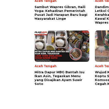
Aceh Tengah
Aceh Te
‎Sambut Wapres Gibran, Haili
Dandim
Yoga: Kehadiran Pemerintah
Letkol 
Pusat Jadi Harapan Baru bagi
Kerahka
Masyarakat Linge
Kawal K
Wapres 
Aceh Tengah
Aceh Te
‎Mitra Dapur MBG Bantah Isu
‎Wujud 
Ikan Asin, Tegaskan Menu
Koptu S
yang Disajikan Ayam Suwir
Komsos
Soto
Cegah K