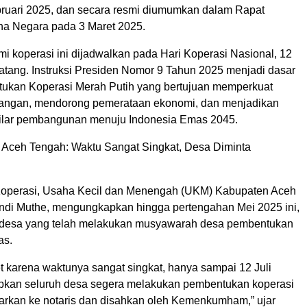
ruari 2025, dan secara resmi diumumkan dalam Rapat
ana Negara pada 3 Maret 2025.
i koperasi ini dijadwalkan pada Hari Koperasi Nasional, 12
atang. Instruksi Presiden Nomor 9 Tahun 2025 menjadi dasar
ukan Koperasi Merah Putih yang bertujuan memperkuat
ngan, mendorong pemerataan ekonomi, dan menjadikan
ilar pembangunan menuju Indonesia Emas 2045.
 Aceh Tengah: Waktu Sangat Singkat, Desa Diminta
Koperasi, Usaha Kecil dan Menengah (UKM) Kabupaten Aceh
di Muthe, mengungkapkan hingga pertengahan Mei 2025 ini,
5 desa yang telah melakukan musyawarah desa pembentukan
as.
get karena waktunya sangat singkat, hanya sampai 12 Juli
apkan seluruh desa segera melakukan pembentukan koperasi
ftarkan ke notaris dan disahkan oleh Kemenkumham,” ujar