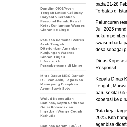
pada 21-28 Feb
Dandim 0106/Aceh
Terbatas di Ist
Tengah Letkol Czi Rudy
Haryanto Kerahkan
Personel Penuh, Kawal
Peluncuran resm
Ketat Kunjungan Wapres
Juli 2025 mend
Gibran ke Linge
hukum pembent
Ratusan Personel Polres
swasembada pa
Aceh Tengah
Diterjunkan Amankan
desa sebagai p
Kunjungan Wapres
Gibran Tinjau
Dinas Koperasi
Infrastruktur
Pascabencana di Linge
Responsif
‎Mitra Dapur MBG Bantah
Kepala Dinas 
Isu Ikan Asin, Tegaskan
Menu yang Disajikan
Tengah, Marwan
Ayam Suwir Soto
baru sekitar 6
‎Wujud Kepedulian
koperasi ke din
Babinsa, Koptu Serikandi
Gelar Komsos dan
“Kita kejar tar
Ingatkan Warga Cegah
Karhutla ‎
2025. Kita har
agar bisa dida
‎Babinsa Koramil 01/Lut