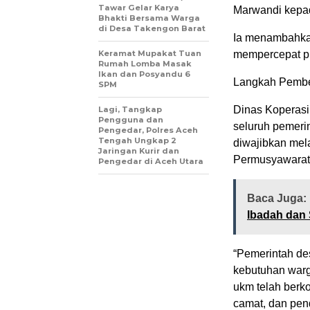
Tawar Gelar Karya
Marwandi kepad
Bhakti Bersama Warga
di Desa Takengon Barat
Ia menambahkan
Keramat Mupakat Tuan
mempercepat pr
Rumah Lomba Masak
Ikan dan Posyandu 6
Langkah Pemben
SPM
Dinas Koperasi
Lagi, Tangkap
Pengguna dan
seluruh pemeri
Pengedar, Polres Aceh
Tengah Ungkap 2
diwajibkan mel
Jaringan Kurir dan
Permusyawarat
Pengedar di Aceh Utara
Baca Juga:
Ibadah dan 
“Pemerintah de
kebutuhan warg
ukm telah berk
camat, dan pen