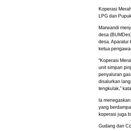
Koperasi Merah
LPG dan Pupuk
Marwandi menje
desa (BUMDes) 
desa. Aparatur
ketua pengawas 
“Koperasi Mera
unit simpan pin
penyaluran gas
disalurkan lang
tengkulak,” kat
Ia menegaskan,
yang berdampak
koperasi juga 
Gudang dan Col