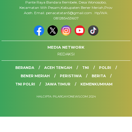
Pante Raya Bandara Rembele, Desa Wonosobo,
Kecamatan Wih Pesam,Kabupaten Bener Meriah,Prov
Aceh. Email. penacatatan5@gmail.com . Hp/WA:
081285453607
MEDIA NETWORK
REDAKSI
BERANDA
ACEH TENGAH
TNI
POLRI
BENER MERIAH
PERISTIWA
BERITA
TNI POLRI
JAWA TIMUR
KEMENKUMHAM
HALCIPTA: PILARGAYONEWS.COM 2024