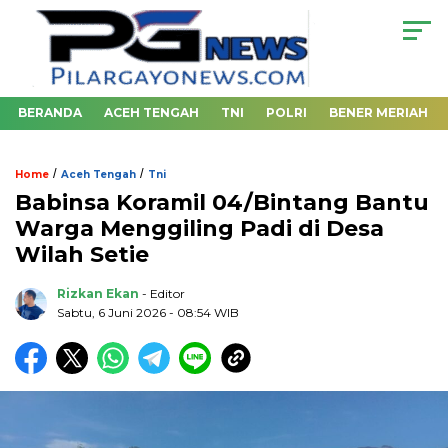
BERANDA
ACEH TENGAH
TNI
POLRI
BENER MERIAH
/
/
Home
Aceh Tengah
Tni
‎Babinsa Koramil 04/Bintang Bantu
Warga Menggiling Padi di Desa
Wilah Setie
Rizkan Ekan
- Editor
Sabtu, 6 Juni 2026 - 08:54 WIB