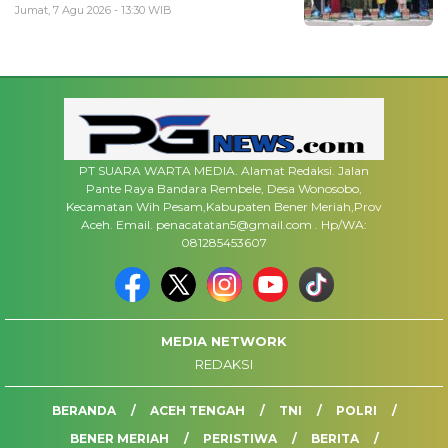
Jumat, 7 Agu 2026 - 13:30 WIB
PT SUARA WARTA MEDIA. Alamat Redaksi. Jalan
Pante Raya Bandara Rembele, Desa Wonosobo,
Kecamatan Wih Pesam,Kabupaten Bener Meriah,Prov
Aceh. Email. penacatatan5@gmail.com . Hp/WA:
081285453607
MEDIA NETWORK
REDAKSI
BERANDA
ACEH TENGAH
TNI
POLRI
BENER MERIAH
PERISTIWA
BERITA