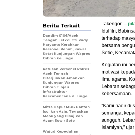
Takengon –
pi
Berita Terkait
Idulfitri, Babi
Dandim 0106/Aceh
terhadap masya
Tengah Letkol Czi Rudy
Haryanto Kerahkan
bersama pengur
Personel Penuh, Kawal
Setie, Kecamat
Ketat Kunjungan Wapres
Gibran ke Linge
Kegiatan ini be
Ratusan Personel Polres
motivasi kepad
Aceh Tengah
Diterjunkan Amankan
ilmu agama. Ko
Kunjungan Wapres
Lebaran sebaga
Gibran Tinjau
Infrastruktur
kebersamaan.
Pascabencana di Linge
“Kami hadir di 
‎Mitra Dapur MBG Bantah
Isu Ikan Asin, Tegaskan
semangat kepad
Menu yang Disajikan
sungguh. Lebar
Ayam Suwir Soto
Islamiyah,” uja
‎Wujud Kepedulian