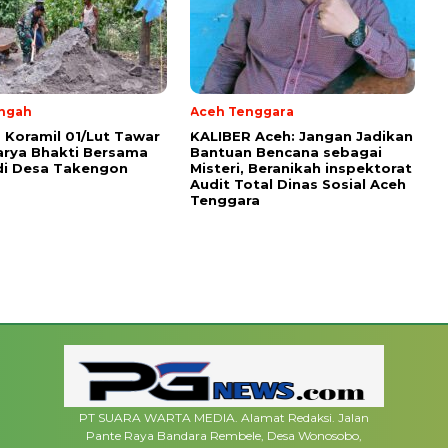
ngah
Aceh Tenggara
a Koramil 01/Lut Tawar
KALIBER Aceh: Jangan Jadikan
arya Bhakti Bersama
Bantuan Bencana sebagai
di Desa Takengon
Misteri, Beranikah inspektorat
Audit Total Dinas Sosial Aceh
Tenggara
PT SUARA WARTA MEDIA. Alamat Redaksi. Jalan
Pante Raya Bandara Rembele, Desa Wonosobo,