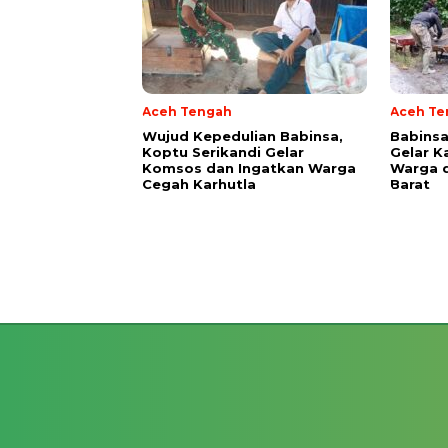
Aceh Tengah
Aceh Te
‎Wujud Kepedulian Babinsa,
‎Babins
Koptu Serikandi Gelar
Gelar K
Komsos dan Ingatkan Warga
Warga 
Cegah Karhutla ‎
Barat