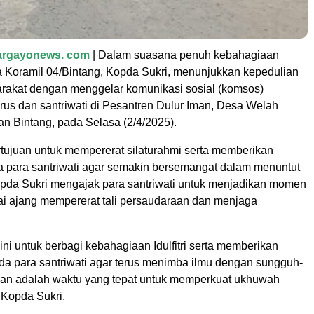
largayonews. com
| Dalam suasana penuh kebahagiaan
nsa Koramil 04/Bintang, Kopda Sukri, menunjukkan kepedulian
rakat dengan menggelar komunikasi sosial (komsos)
us dan santriwati di Pesantren Dulur Iman, Desa Welah
an Bintang, pada Selasa (2/4/2025).
rtujuan untuk mempererat silaturahmi serta memberikan
a para santriwati agar semakin bersemangat dalam menuntut
pda Sukri mengajak para santriwati untuk menjadikan momen
i ajang mempererat tali persaudaraan dan menjaga
sini untuk berbagi kebahagiaan Idulfitri serta memberikan
a para santriwati agar terus menimba ilmu dengan sungguh-
an adalah waktu yang tepat untuk memperkuat ukhuwah
r Kopda Sukri.