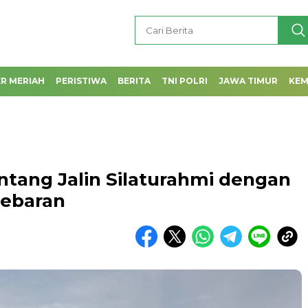
R MERIAH
PERISTIWA
BERITA
TNI POLRI
JAWA TIMUR
KE
ntang Jalin Silaturahmi dengan
Lebaran