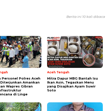
Berita ini 10 kali dibaca
ngah
Aceh Tengah
 Personel Polres Aceh
‎Mitra Dapur MBG Bantah Isu
 Diterjunkan Amankan
Ikan Asin, Tegaskan Menu
an Wapres Gibran
yang Disajikan Ayam Suwir
nfrastruktur
Soto
ncana di Linge