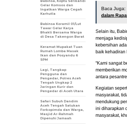
Babinsa, Koptu Serikandi
Gelar Komsos dan
Baca Juga:
Ingatkan Warga Cegah
Karhutla ‎
dalam Rapa
‎Babinsa Koramil 01/Lut
Tawar Gelar Karya
Selain itu, Bab
Bhakti Bersama Warga
di Desa Takengon Barat
menjaga kedisi
kebersihan ada
Keramat Mupakat Tuan
Rumah Lomba Masak
baik kehadiran
Ikan dan Posyandu 6
SPM
“Kami sangat b
memberikan mot
Lagi, Tangkap
Pengguna dan
antara pesantre
Pengedar, Polres Aceh
Tengah Ungkap 2
Jaringan Kurir dan
Kegiatan sepert
Pengedar di Aceh Utara
masyarakat, ti
Safari Subuh Dandim
mendukung pen
Aceh Tengah Satukan
ini diharapkan
Forkopimda dan Warga,
Masjid Ar-Rahmah
masyarakat, kh
Dipenuhi Jamaah