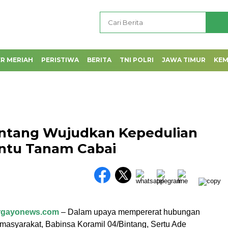
R MERIAH
PERISTIWA
BERITA
TNI POLRI
JAWA TIMUR
KE
intang Wujudkan Kepedulian
ntu Tanam Cabai
argayonews.com
– Dalam upaya mempererat hubungan
 masyarakat, Babinsa Koramil 04/Bintang, Sertu Ade