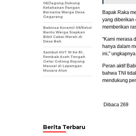
06/Jagong Dukung
Ketahanan Pangan
Bapak Raka men
Bersama Warga Desa
Gegarang
yang diberikan
memberikan ras
‎Babinsa Koramil 09/Ketol
Bantu Warga Siapkan
Bibit Cabai Merah di
“Kami merasa d
Desa Bah
hanya dalam me
Sambut HUT RI Ke 81,
ini,” ungkapnya
Pemkab Aceh Tengah
Gelar Gotong Royong
Peran aktif Bab
Massal di Lapangan
Musara Alun
bahwa TNI tidak
mendukung pem
Dibaca
269
Berita Terbaru