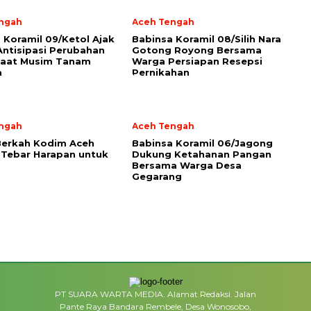
ngah
Aceh Tengah
a Koramil 09/Ketol Ajak
‎Babinsa Koramil 08/Silih Nara
ntisipasi Perubahan
Gotong Royong Bersama
Saat Musim Tanam
Warga Persiapan Resepsi
a
Pernikahan
ngah
Aceh Tengah
Berkah Kodim Aceh
‎Babinsa Koramil 06/Jagong
Tebar Harapan untuk
Dukung Ketahanan Pangan
Bersama Warga Desa
Gegarang
PT SUARA WARTA MEDIA. Alamat Redaksi. Jalan
Pante Raya Bandara Rembele, Desa Wonosobo,