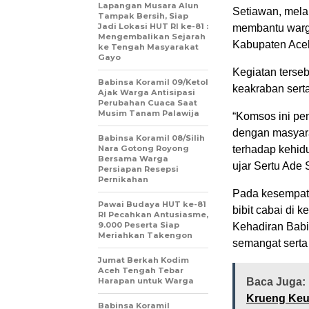
Lapangan Musara Alun
Setiawan, mela
Tampak Bersih, Siap
Jadi Lokasi HUT RI ke-81 :
membantu warg
Mengembalikan Sejarah
Kabupaten Aceh
ke Tengah Masyarakat
Gayo
Kegiatan terseb
‎Babinsa Koramil 09/Ketol
keakraban sert
Ajak Warga Antisipasi
Perubahan Cuaca Saat
Musim Tanam Palawija
“Komsos ini p
dengan masyara
‎Babinsa Koramil 08/Silih
Nara Gotong Royong
terhadap kehid
Bersama Warga
ujar Sertu Ade 
Persiapan Resepsi
Pernikahan
Pada kesempat
Pawai Budaya HUT ke-81
bibit cabai di
RI Pecahkan Antusiasme,
9.000 Peserta Siap
Kehadiran Babi
Meriahkan Takengon
semangat serta
Jumat Berkah Kodim
Aceh Tengah Tebar
Harapan untuk Warga
Baca Juga:
Krueng Keu
‎Babinsa Koramil