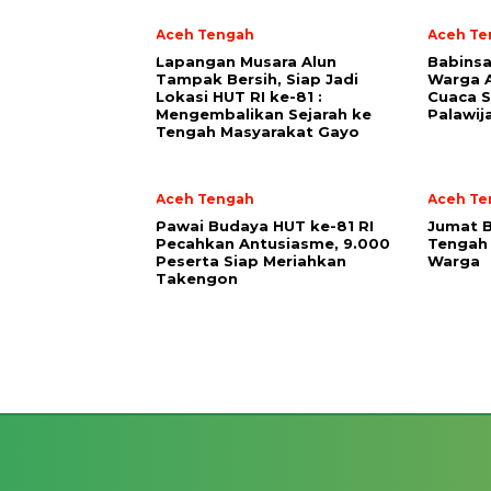
Aceh Tengah
Aceh Te
Lapangan Musara Alun
‎Babins
Tampak Bersih, Siap Jadi
Warga A
Lokasi HUT RI ke-81 :
Cuaca 
Mengembalikan Sejarah ke
Palawij
Tengah Masyarakat Gayo
Aceh Tengah
Aceh Te
Pawai Budaya HUT ke-81 RI
Jumat 
Pecahkan Antusiasme, 9.000
Tengah 
Peserta Siap Meriahkan
Warga
Takengon