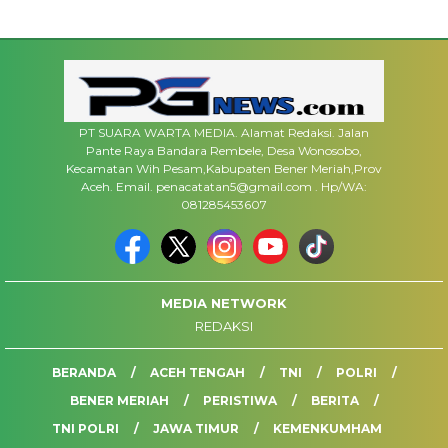
PT SUARA WARTA MEDIA. Alamat Redaksi. Jalan
Pante Raya Bandara Rembele, Desa Wonosobo,
Kecamatan Wih Pesam,Kabupaten Bener Meriah,Prov
Aceh. Email. penacatatan5@gmail.com . Hp/WA:
081285453607
MEDIA NETWORK
REDAKSI
BERANDA
ACEH TENGAH
TNI
POLRI
BENER MERIAH
PERISTIWA
BERITA
TNI POLRI
JAWA TIMUR
KEMENKUMHAM