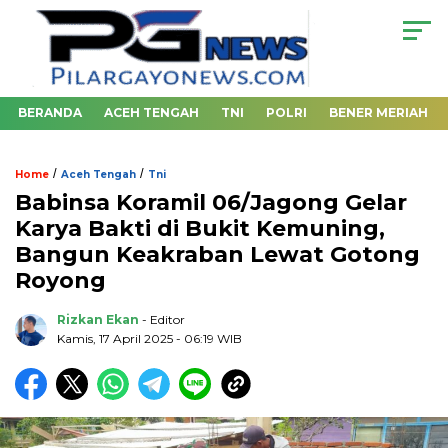
BERANDA
ACEH TENGAH
TNI
POLRI
BENER MERIAH
/
/
Home
Aceh Tengah
Tni
Babinsa Koramil 06/Jagong Gelar
Karya Bakti di Bukit Kemuning,
Bangun Keakraban Lewat Gotong
Royong
Rizkan Ekan
- Editor
Kamis, 17 April 2025 - 06:19 WIB