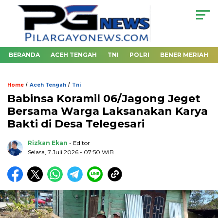
BERANDA
ACEH TENGAH
TNI
POLRI
BENER MERIAH
/
/
Home
Aceh Tengah
Tni
‎Babinsa Koramil 06/Jagong Jeget
Bersama Warga Laksanakan Karya
Bakti di Desa Telegesari
Rizkan Ekan
- Editor
Selasa, 7 Juli 2026 - 07:50 WIB