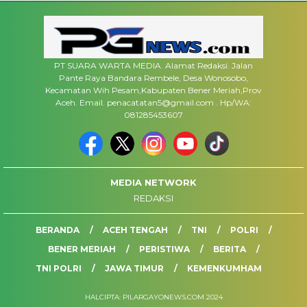
PT SUARA WARTA MEDIA. Alamat Redaksi. Jalan
Pante Raya Bandara Rembele, Desa Wonosobo,
Kecamatan Wih Pesam,Kabupaten Bener Meriah,Prov
Aceh. Email. penacatatan5@gmail.com . Hp/WA:
081285453607
MEDIA NETWORK
REDAKSI
BERANDA
ACEH TENGAH
TNI
POLRI
BENER MERIAH
PERISTIWA
BERITA
TNI POLRI
JAWA TIMUR
KEMENKUMHAM
HALCIPTA: PILARGAYONEWS.COM 2024