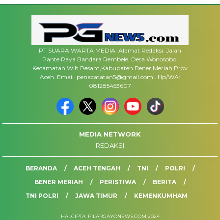
PT SUARA WARTA MEDIA. Alamat Redaksi. Jalan
Pante Raya Bandara Rembele, Desa Wonosobo,
Kecamatan Wih Pesam,Kabupaten Bener Meriah,Prov
Aceh. Email. penacatatan5@gmail.com . Hp/WA:
081285453607
MEDIA NETWORK
REDAKSI
BERANDA
ACEH TENGAH
TNI
POLRI
BENER MERIAH
PERISTIWA
BERITA
TNI POLRI
JAWA TIMUR
KEMENKUMHAM
HALCIPTA: PILARGAYONEWS.COM 2024