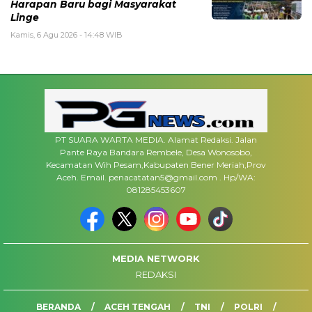
Harapan Baru bagi Masyarakat
Linge
Kamis, 6 Agu 2026 - 14:48 WIB
PT SUARA WARTA MEDIA. Alamat Redaksi. Jalan
Pante Raya Bandara Rembele, Desa Wonosobo,
Kecamatan Wih Pesam,Kabupaten Bener Meriah,Prov
Aceh. Email. penacatatan5@gmail.com . Hp/WA:
081285453607
MEDIA NETWORK
REDAKSI
BERANDA
ACEH TENGAH
TNI
POLRI