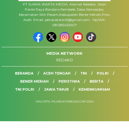
PT SUARA WARTA MEDIA. Alamat Redaksi. Jalan
Pante Raya Bandara Rembele, Desa Wonosobo,
Kecamatan Wih Pesam,Kabupaten Bener Meriah,Prov
Aceh. Email. penacatatan5@gmail.com . Hp/WA:
081285453607
MEDIA NETWORK
REDAKSI
BERANDA
ACEH TENGAH
TNI
POLRI
BENER MERIAH
PERISTIWA
BERITA
TNI POLRI
JAWA TIMUR
KEMENKUMHAM
HALCIPTA: PILARGAYONEWS.COM 2024