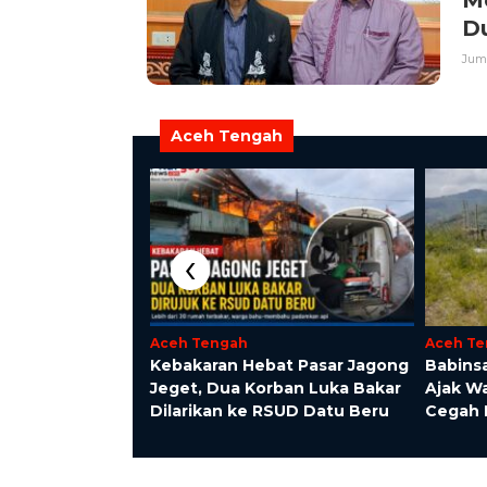
D
Juma
Aceh Tengah
il 06/Jagong
anan Pangan
‹
a Desa Gegarang
Aceh Tengah
Aceh T
‎Kebakaran Hebat Pasar Jagong
‎Babins
Jeget, Dua Korban Luka Bakar
Ajak W
Dilarikan ke RSUD Datu Beru
Cegah 