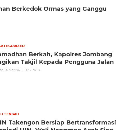
eman Berkedok Ormas yang Ganggu
CATEGORIZED
amadhan Berkah, Kapolres Jombang
agikan Takjil Kepada Pengguna Jalan
t, 14 Mar 2025 - 10:55 WIB
EH TENGAH
IN Takengon Bersiap Bertransformasi
njadi UIN, Wali Nanggroe Aceh Siap