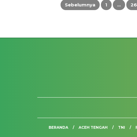
Sebelumnya
1
…
26
Paginasi
pos
BERANDA
ACEH TENGAH
TNI