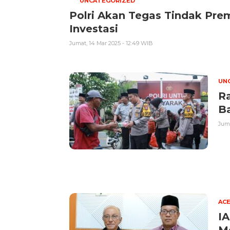
UNCATEGORIZED
Polri Akan Tegas Tindak Pr
Investasi
Jumat, 14 Mar 2025 - 12:49 WIB
UN
R
B
Juma
AC
IA
Me