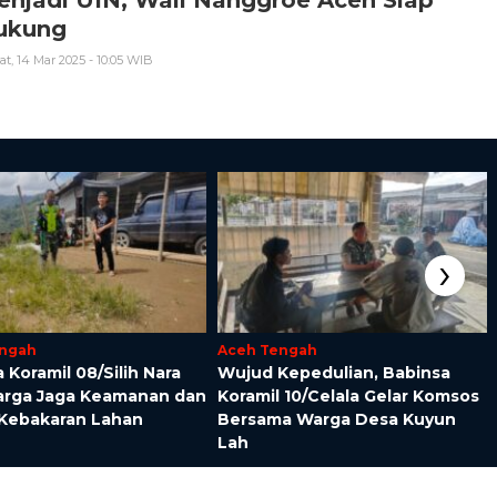
ukung
t, 14 Mar 2025 - 10:05 WIB
›
engah
Aceh Tengah
a Koramil 08/Silih Nara
‎Wujud Kepedulian, Babinsa
arga Jaga Keamanan dan
Koramil 10/Celala Gelar Komsos
Kebakaran Lahan
Bersama Warga Desa Kuyun
Lah