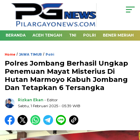
BERANDA
ACEH TENGAH
TNI
POLRI
BENER MERIAH
/
/
Home
JAWA TIMUR
Polri
Polres Jombang Berhasil Ungkap
Penemuan Mayat Misterius Di
Hutan Marmoyo Kabuh Jombang
Dan Tetapkan 6 Tersangka
Rizkan Ekan
- Editor
Sabtu, 1 Februari 2025 - 05:39 WIB