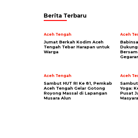
Berita Terbaru
Aceh Tengah
Aceh Te
Jumat Berkah Kodim Aceh
‎Babins
Tengah Tebar Harapan untuk
Dukung
Warga
Bersam
Gegara
Aceh Tengah
Aceh Te
Sambut HUT RI Ke 81, Pemkab
‎Sambut
Aceh Tengah Gelar Gotong
Yoga: K
Royong Massal di Lapangan
Pusat J
Musara Alun
Masyara