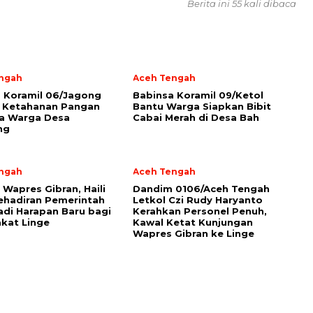
Berita ini 55 kali dibaca
ngah
Aceh Tengah
a Koramil 06/Jagong
‎Babinsa Koramil 09/Ketol
 Ketahanan Pangan
Bantu Warga Siapkan Bibit
a Warga Desa
Cabai Merah di Desa Bah
ng
ngah
Aceh Tengah
 Wapres Gibran, Haili
Dandim 0106/Aceh Tengah
ehadiran Pemerintah
Letkol Czi Rudy Haryanto
adi Harapan Baru bagi
Kerahkan Personel Penuh,
kat Linge
Kawal Ketat Kunjungan
Wapres Gibran ke Linge