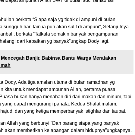
mendapat ampunan Allah SWT di bulan suci ramadhan
ullah berkata “Siapa saja yg tidak di ampuni di bulan
sungguh hari lain ia pun akan sulit di ampuni”, Selanjutnya
Hanbali, berkata “Tatkala semakin banyak pengampunan
rhalangi dari kebaikan yg banyak”ungkap Dody lagi.
Mencegah Banjir, Babinsa Bantu Warga Meratakan
umah
ta Dody, Ada tiga amalan utama di bulan ramadhan yg
an kita untuk mendapat ampunan Allah, pertama puasa
 Puasa bukan hanya menahan diri dari makan dan minum, tapi
la yang dapat mengurangi pahala. Kedua Shalat malam,
tahajud, dan yang ketiga memperbanyak Istighfar dan taubat.
an Allah yang berbunyi “Dan barang siapa yang banyak
Allah akan memberikan kelapangan dalam hidupnya”ungkapnya.