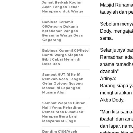
Jumat Berkah Kodim
Masjid Ruhama 
Aceh Tengah Tebar
Harapan untuk Warga
tausyiah dan p
‎Babinsa Koramil
Sebelum menya
06/Jagong Dukung
Dody, mengajak
Ketahanan Pangan
Bersama Warga Desa
sama.
Gegarang
Selanjutnya p
‎Babinsa Koramil 09/Ketol
Bantu Warga Siapkan
Ramadhan adal
Bibit Cabai Merah di
Desa Bah
shama ramadha
dzanbih”
Sambut HUT RI Ke 81,
Artinya:
Pemkab Aceh Tengah
Gelar Gotong Royong
Barang siapa 
Massal di Lapangan
Musara Alun
mengharapkan p
Akbp Dody.
‎Sambut Wapres Gibran,
Haili Yoga: Kehadiran
“Mari kita sam
Pemerintah Pusat Jadi
Harapan Baru bagi
ibadah dan ama
Masyarakat Linge
dan lapar, namu
Dandim 0106/Aceh