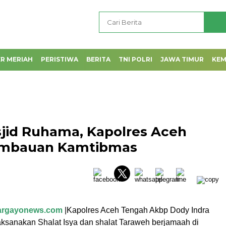
R MERIAH
PERISTIWA
BERITA
TNI POLRI
JAWA TIMUR
KE
sjid Ruhama, Kapolres Aceh
imbauan Kamtibmas
largayonews.com
|Kapolres Aceh Tengah Akbp Dody Indra
aksanakan Shalat Isya dan shalat Taraweh berjamaah di