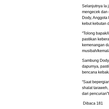
Selanjutnya Ia 
mengecek dan m
Dody, Anggota
kebut kebutan d
“Tolong bapak/
pastikan kebe
kemenangan da
musibah/kemal
Sambung Dody,
dapurnya, past
bencana kebak
“Saat bepergia
shalat taraweh,
dari pencurian”
Dibaca
181