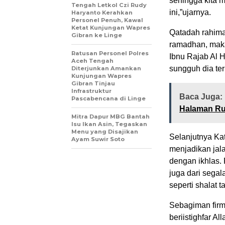
sehingga kita 
Tengah Letkol Czi Rudy
ini,”ujarnya.
Haryanto Kerahkan
Personel Penuh, Kawal
Ketat Kunjungan Wapres
Qatadah rahimah
Gibran ke Linge
ramadhan, maka 
Ratusan Personel Polres
Ibnu Rajab Al 
Aceh Tengah
sungguh dia te
Diterjunkan Amankan
Kunjungan Wapres
Gibran Tinjau
Infrastruktur
Baca Juga:
Pascabencana di Linge
Halaman R
‎Mitra Dapur MBG Bantah
Isu Ikan Asin, Tegaskan
Menu yang Disajikan
Selanjutnya Ka
Ayam Suwir Soto
menjadikan jal
dengan ikhlas.
juga dari sega
seperti shalat 
Sebagiman firm
beriistighfar 