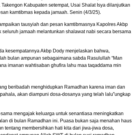
Takengon Kabupaten setempat, Usai Shalat Isya dilanjutkan
esan kamtibmas kepada jamaah. Senin (4/3/25).
mpaikan tausyiah dan pesan kamtibmasnya Kapolres Akbp
 seluruh jamaah melantunkan shalawat nabi secara bersama
ada kesempatannya Akbp Dody menjelaskan bahwa,
ah bulan ampunan sebagaimana sabda Rasulullah “Man
na imanan wahtisaban ghufira lahu maa taqaddama min
yang beribadah menghidupkan Ramadhan karena iman dan
ahala, akan diampuni dosa-dosanya yang telah lalu”ungkap
a-sama mengajak keluarga untuk senantiasa meningkatkan
lan di bulan Ramadhan ini. Puasa bukan saja menahan haus
n tentang membersihkan hati kita dari jiwa-jiwa dosa,