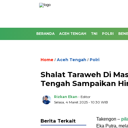
BERANDA
ACEH TENGAH
TNI
POLRI
BENE
Home
Aceh Tengah
Polri
/
/
Shalat Taraweh Di Ma
Tengah Sampaikan H
Rizkan Ekan
- Editor
Selasa, 4 Maret 2025 - 10:30 WIB
Takengon –
pi
Berita Terkait
Eka Putra, mel