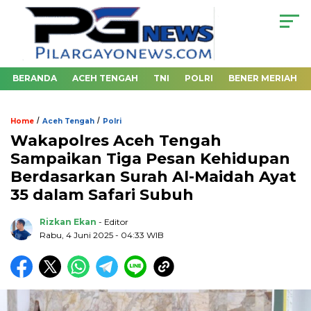
BERANDA
ACEH TENGAH
TNI
POLRI
BENER MERIAH
/
/
Home
Aceh Tengah
Polri
Wakapolres Aceh Tengah
Sampaikan Tiga Pesan Kehidupan
Berdasarkan Surah Al-Maidah Ayat
35 dalam Safari Subuh
Rizkan Ekan
- Editor
Rabu, 4 Juni 2025 - 04:33 WIB