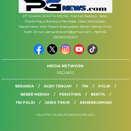
PT SUARA WARTA MEDIA. Alamat Redaksi. Jalan
Pante Raya Bandara Rembele, Desa Wonosobo,
Kecamatan Wih Pesam,Kabupaten Bener Meriah,Prov
Aceh. Email. penacatatan5@gmail.com . Hp/WA:
081285453607
MEDIA NETWORK
REDAKSI
BERANDA
ACEH TENGAH
TNI
POLRI
BENER MERIAH
PERISTIWA
BERITA
TNI POLRI
JAWA TIMUR
KEMENKUMHAM
HALCIPTA: PILARGAYONEWS.COM 2024