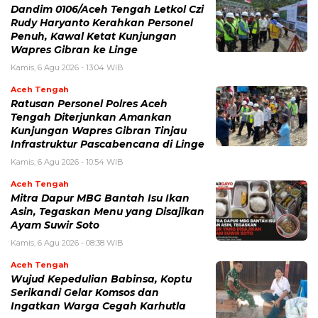
Dandim 0106/Aceh Tengah Letkol Czi
Rudy Haryanto Kerahkan Personel
Penuh, Kawal Ketat Kunjungan
Wapres Gibran ke Linge
Kamis, 6 Agu 2026 - 13:04 WIB
Aceh Tengah
Ratusan Personel Polres Aceh
Tengah Diterjunkan Amankan
Kunjungan Wapres Gibran Tinjau
Infrastruktur Pascabencana di Linge
Kamis, 6 Agu 2026 - 10:54 WIB
Aceh Tengah
‎Mitra Dapur MBG Bantah Isu Ikan
Asin, Tegaskan Menu yang Disajikan
Ayam Suwir Soto
Kamis, 6 Agu 2026 - 08:38 WIB
Aceh Tengah
‎Wujud Kepedulian Babinsa, Koptu
Serikandi Gelar Komsos dan
Ingatkan Warga Cegah Karhutla ‎