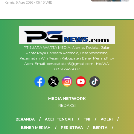
Kamis, 6 Agu 2026 - 06:45 WIB
PT SUARA WARTA MEDIA. Alamat Redaksi. Jalan
Pante Raya Bandara Rembele, Desa Wonosobo,
Kecamatan Wih Pesam,Kabupaten Bener Meriah,Prov
Aceh. Email. penacatatan5@gmail.com . Hp/WA:
081285453607
MEDIA NETWORK
REDAKSI
BERANDA
ACEH TENGAH
TNI
POLRI
BENER MERIAH
PERISTIWA
BERITA