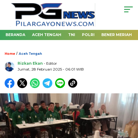
BERANDA
ACEH TENGAH
TNI
POLRI
BENER MERIAH
/
Home
Aceh Tengah
Rizkan Ekan
- Editor
Jumat, 28 Februari 2025 - 06:01 WIB