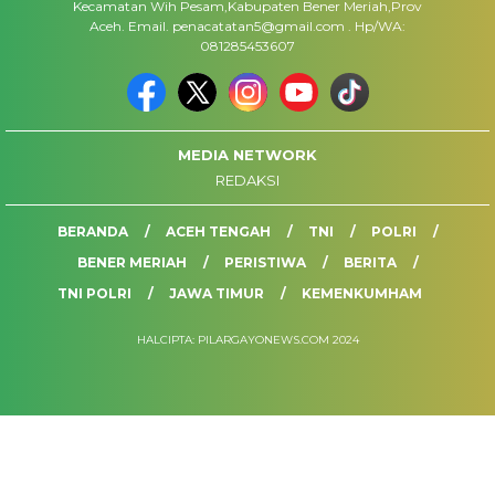
Kecamatan Wih Pesam,Kabupaten Bener Meriah,Prov
Aceh. Email. penacatatan5@gmail.com . Hp/WA:
081285453607
MEDIA NETWORK
REDAKSI
BERANDA
ACEH TENGAH
TNI
POLRI
BENER MERIAH
PERISTIWA
BERITA
TNI POLRI
JAWA TIMUR
KEMENKUMHAM
HALCIPTA: PILARGAYONEWS.COM 2024