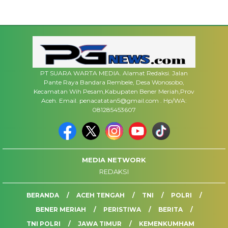
PT SUARA WARTA MEDIA. Alamat Redaksi. Jalan
Pante Raya Bandara Rembele, Desa Wonosobo,
Kecamatan Wih Pesam,Kabupaten Bener Meriah,Prov
Aceh. Email. penacatatan5@gmail.com . Hp/WA:
081285453607
MEDIA NETWORK
REDAKSI
BERANDA
ACEH TENGAH
TNI
POLRI
BENER MERIAH
PERISTIWA
BERITA
TNI POLRI
JAWA TIMUR
KEMENKUMHAM