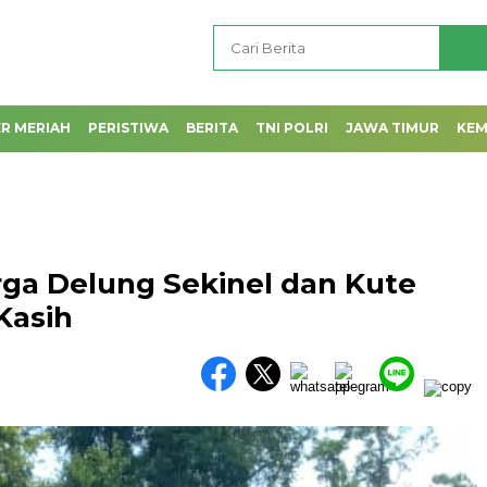
R MERIAH
PERISTIWA
BERITA
TNI POLRI
JAWA TIMUR
KE
rga Delung Sekinel dan Kute
Kasih