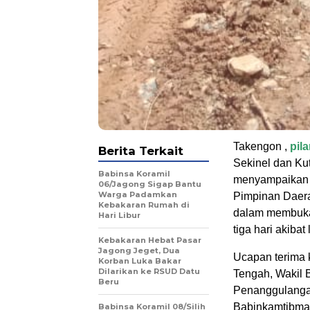
Takengon ,
pil
Berita Terkait
Sekinel dan Ku
Babinsa Koramil
menyampaikan a
06/Jagong Sigap Bantu
Warga Padamkan
Pimpinan Daera
Kebakaran Rumah di
dalam membuka 
Hari Libur
tiga hari akibat
‎Kebakaran Hebat Pasar
Jagong Jeget, Dua
Ucapan terima 
Korban Luka Bakar
Dilarikan ke RSUD Datu
Tengah, Wakil B
Beru
Penanggulanga
Babinkamtibmas,
‎Babinsa Koramil 08/Silih