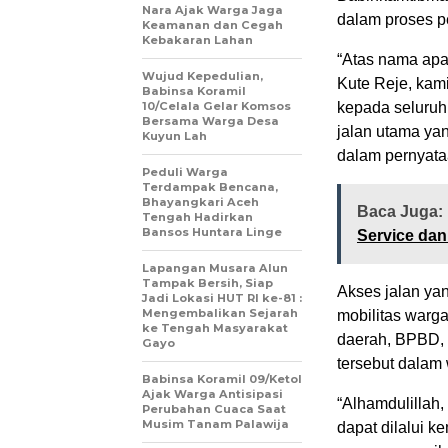
Nara Ajak Warga Jaga
dalam proses p
Keamanan dan Cegah
Kebakaran Lahan
“Atas nama apa
‎Wujud Kepedulian,
Kute Reje, kam
Babinsa Koramil
10/Celala Gelar Komsos
kepada seluruh
Bersama Warga Desa
jalan utama yan
Kuyun Lah
dalam pernyata
Peduli Warga
Terdampak Bencana,
Bhayangkari Aceh
Baca Juga:
Tengah Hadirkan
Bansos Huntara Linge
Service da
Lapangan Musara Alun
Tampak Bersih, Siap
Akses jalan yan
Jadi Lokasi HUT RI ke-81 :
Mengembalikan Sejarah
mobilitas warg
ke Tengah Masyarakat
daerah, BPBD, 
Gayo
tersebut dalam w
‎Babinsa Koramil 09/Ketol
Ajak Warga Antisipasi
“Alhamdulillah,
Perubahan Cuaca Saat
Musim Tanam Palawija
dapat dilalui 