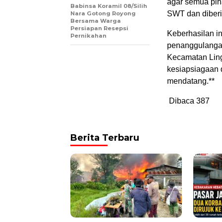
agar semua pih
‎Babinsa Koramil 08/Silih
SWT dan diberi 
Nara Gotong Royong
Bersama Warga
Persiapan Resepsi
Keberhasilan in
Pernikahan
penanggulangan
Kecamatan Ling
kesiapsiagaan 
mendatang.**
Dibaca
387
Berita Terbaru