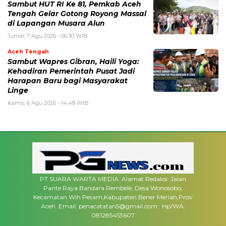
Sambut HUT RI Ke 81, Pemkab Aceh
Tengah Gelar Gotong Royong Massal
di Lapangan Musara Alun
Jumat, 7 Agu 2026 - 06:30 WIB
Aceh Tengah
‎Sambut Wapres Gibran, Haili Yoga:
Kehadiran Pemerintah Pusat Jadi
Harapan Baru bagi Masyarakat
Linge
Kamis, 6 Agu 2026 - 14:48 WIB
PT SUARA WARTA MEDIA. Alamat Redaksi. Jalan
Pante Raya Bandara Rembele, Desa Wonosobo,
Kecamatan Wih Pesam,Kabupaten Bener Meriah,Prov
Aceh. Email. penacatatan5@gmail.com . Hp/WA:
081285453607