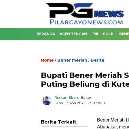
BERANDA
ACEH TENGAH
TNI
POLRI
BENE
Home
Bener meriah
Berita
/
/
Bupati Bener Meriah 
Puting Beliung di Kut
Rizkan Ekan
- Editor
Sabtu, 31 Mei 2025 - 13:07 WIB
‏Bener Meriah |
Berita Terkait
Abubakar, meny