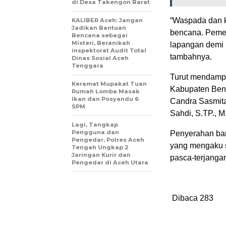
di Desa Takengon Barat
“Waspada dan 
KALIBER Aceh: Jangan
Jadikan Bantuan
bencana. Pemer
Bencana sebagai
Misteri, Beranikah
lapangan demi 
inspektorat Audit Total
tambahnya.
Dinas Sosial Aceh
Tenggara
Turut mendampin
Keramat Mupakat Tuan
Kabupaten Bene
Rumah Lomba Masak
Ikan dan Posyandu 6
Candra Sasmita
SPM
Sahdi, S.TP., M
Lagi, Tangkap
Pengguna dan
Penyerahan ban
Pengedar, Polres Aceh
yang mengaku s
Tengah Ungkap 2
Jaringan Kurir dan
pasca-terjangan
Pengedar di Aceh Utara
Dibaca
283