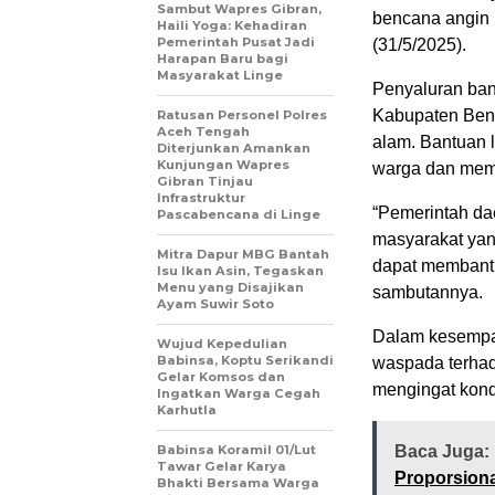
‎Sambut Wapres Gibran,
bencana angin 
Haili Yoga: Kehadiran
Pemerintah Pusat Jadi
(31/5/2025).
Harapan Baru bagi
Masyarakat Linge
Penyaluran ban
Kabupaten Bene
Ratusan Personel Polres
Aceh Tengah
alam. Bantuan 
Diterjunkan Amankan
Kunjungan Wapres
warga dan mem
Gibran Tinjau
Infrastruktur
“Pemerintah da
Pascabencana di Linge
masyarakat yan
‎Mitra Dapur MBG Bantah
dapat membantu
Isu Ikan Asin, Tegaskan
Menu yang Disajikan
sambutannya.
Ayam Suwir Soto
Dalam kesempat
‎Wujud Kepedulian
Babinsa, Koptu Serikandi
waspada terhad
Gelar Komsos dan
mengingat kond
Ingatkan Warga Cegah
Karhutla ‎
‎Babinsa Koramil 01/Lut
Baca Juga:
Tawar Gelar Karya
Proporsiona
Bhakti Bersama Warga