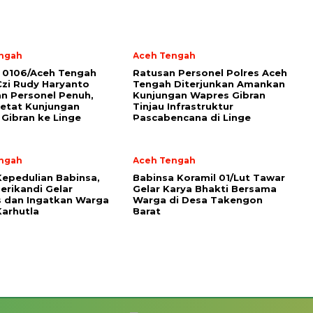
ngah
Aceh Tengah
 0106/Aceh Tengah
Ratusan Personel Polres Aceh
Czi Rudy Haryanto
Tengah Diterjunkan Amankan
n Personel Penuh,
Kunjungan Wapres Gibran
etat Kunjungan
Tinjau Infrastruktur
Gibran ke Linge
Pascabencana di Linge
ngah
Aceh Tengah
Kepedulian Babinsa,
‎Babinsa Koramil 01/Lut Tawar
erikandi Gelar
Gelar Karya Bhakti Bersama
 dan Ingatkan Warga
Warga di Desa Takengon
arhutla ‎
Barat