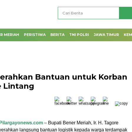
R MERIAH
PERISTIWA
BERITA
TNI POLRI
JAWA TIMUR
KE
Serahkan Bantuan untuk Korban
e Lintang
Pilargayonews.com
– Bupati Bener Meriah, Ir. H. Tagore
erahkan langsung bantuan logistik kepada warga terdampak