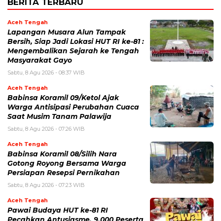
BERITA TERBARU
Aceh Tengah
Lapangan Musara Alun Tampak
Bersih, Siap Jadi Lokasi HUT RI ke-81 :
Mengembalikan Sejarah ke Tengah
Masyarakat Gayo
Sabtu, 8 Agu 2026 - 08:37 WIB
Aceh Tengah
‎Babinsa Koramil 09/Ketol Ajak
Warga Antisipasi Perubahan Cuaca
Saat Musim Tanam Palawija
Sabtu, 8 Agu 2026 - 07:26 WIB
Aceh Tengah
‎Babinsa Koramil 08/Silih Nara
Gotong Royong Bersama Warga
Persiapan Resepsi Pernikahan
Sabtu, 8 Agu 2026 - 07:23 WIB
Aceh Tengah
Pawai Budaya HUT ke-81 RI
Pecahkan Antusiasme, 9.000 Peserta