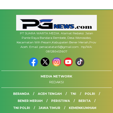
PT SUARA WARTA MEDIA. Alamat Redaksi. Jalan
Pante Raya Bandara Rembele, Desa Wonosobo,
Kecamatan Wih Pesam,Kabupaten Bener Meriah,Prov
Aceh. Email. penacatatan5@gmail.com . Hp/WA:
081285453607
MEDIA NETWORK
REDAKSI
BERANDA
ACEH TENGAH
TNI
POLRI
BENER MERIAH
PERISTIWA
BERITA
TNI POLRI
JAWA TIMUR
KEMENKUMHAM