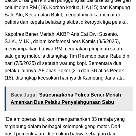
bacok di tangan kiri dan punggung akibat diserang dengan
celurit oleh RM (19). Korban kedua, HA (15) dari Kampung
Bale Atu, Kecamatan Bukit, mengalami luka memar di
pelipis dan kepala belakang akibat dikeroyok tiga pelaku.
Kapolres Bener Meriah, AKBP Aris Cai Dwi Susanto,
S.I.K., M.I.K., dalam konferensi pers Kamis (8/5/2025),
menyampaikan bahwa RM merupakan pimpinan salah
satu geng motor. Ia ditangkap Tim Resmob pada Rabu dini
hari (7/5/2025) di sebuah warung kopi. Sementara dua
pelaku lainnya, AF alias Boker (21) dan SB alias Pedok
(18), ditangkap keesokan harinya di Kampung Janarata.
Baca Juga:
Satresnarkoba Polres Bener Meriah
Amankan Dua Pelaku Penyalahgunaan Sabu
“Dalam operasi ini, kami mengamankan 33 remaja yang
tergabung dalam berbagai kelompok geng motor. Dari
hasil pemeriksaan, ditemukan bahwa sebagian dari