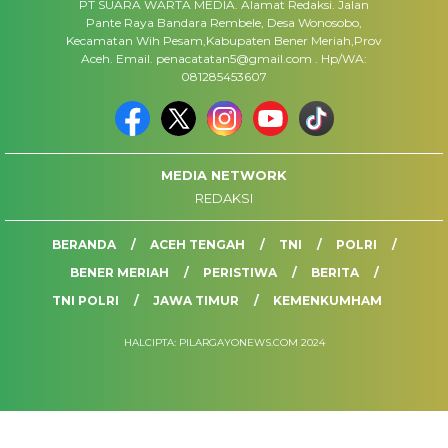
PT SUARA WARTA MEDIA. Alamat Redaksi. Jalan
Pante Raya Bandara Rembele, Desa Wonosobo,
Kecamatan Wih Pesam,Kabupaten Bener Meriah,Prov
Aceh. Email. penacatatan5@gmail.com . Hp/WA:
081285453607
MEDIA NETWORK
REDAKSI
BERANDA
ACEH TENGAH
TNI
POLRI
BENER MERIAH
PERISTIWA
BERITA
TNI POLRI
JAWA TIMUR
KEMENKUMHAM
HALCIPTA: PILARGAYONEWS.COM 2024