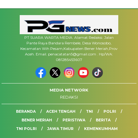
PT SUARA WARTA MEDIA. Alamat Redaksi. Jalan
Pante Raya Bandara Rembele, Desa Wonosobo,
Kecamatan Wih Pesam,Kabupaten Bener Meriah,Prov
Aceh. Email. penacatatan5@gmail.com . Hp/WA:
081285453607
MEDIA NETWORK
REDAKSI
BERANDA
ACEH TENGAH
TNI
POLRI
BENER MERIAH
PERISTIWA
BERITA
TNI POLRI
JAWA TIMUR
KEMENKUMHAM