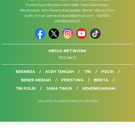
Pante Raya Bandara Rembele, Desa Wonosobo,
Kecamatan Wih Pesam,Kabupaten Bener Meriah,Prov
Aceh. Email. penacatatan5@gmail.com . Hp/WA:
081285453607
MEDIA NETWORK
REDAKSI
BERANDA
ACEH TENGAH
TNI
POLRI
BENER MERIAH
PERISTIWA
BERITA
TNI POLRI
JAWA TIMUR
KEMENKUMHAM
HALCIPTA: PILARGAYONEWS.COM 2024