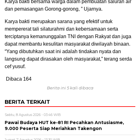
Karya bakti bersama warga dalam pembuatan saluran air
dan pemasangan Gorong-gorong, ” Ujarnya.
Karya bakti merupakan sarana yang efektif untuk
mempererat tali silaturahmi dan kebersamaan serta
terciptanya kemanunggalan TNI dengan Rakyat dan juga
dapat membantu kesulitan masyarakat diwilayah binaan.
“Yang dibutuhkan saat ini adalah tindakan nyata dan
langsung dapat dirasakan oleh masyarakat,” terang serda
cef yusuf.
Dibaca
164
Berita ini 5 kali dibaca
BERITA TERKAIT
Sabtu, 8 Agustus 2026 - 03:46 WIB
Pawai Budaya HUT ke-81 RI Pecahkan Antusiasme,
9.000 Peserta Siap Meriahkan Takengon
Jumat, 7 Agustus 2026 - 13:30 WIB