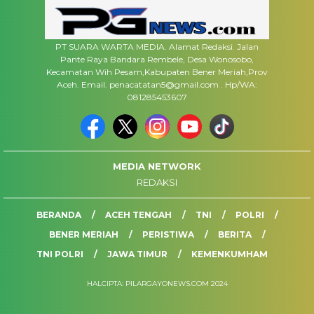
PT SUARA WARTA MEDIA. Alamat Redaksi. Jalan
Pante Raya Bandara Rembele, Desa Wonosobo,
Kecamatan Wih Pesam,Kabupaten Bener Meriah,Prov
Aceh. Email. penacatatan5@gmail.com . Hp/WA:
081285453607
MEDIA NETWORK
REDAKSI
BERANDA
ACEH TENGAH
TNI
POLRI
BENER MERIAH
PERISTIWA
BERITA
TNI POLRI
JAWA TIMUR
KEMENKUMHAM
HALCIPTA: PILARGAYONEWS.COM 2024