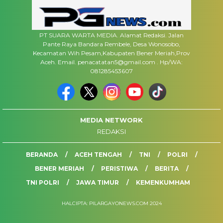
PT SUARA WARTA MEDIA. Alamat Redaksi. Jalan
Pante Raya Bandara Rembele, Desa Wonosobo,
Kecamatan Wih Pesam,Kabupaten Bener Meriah,Prov
Aceh. Email. penacatatan5@gmail.com . Hp/WA:
081285453607
MEDIA NETWORK
REDAKSI
BERANDA
ACEH TENGAH
TNI
POLRI
BENER MERIAH
PERISTIWA
BERITA
TNI POLRI
JAWA TIMUR
KEMENKUMHAM
HALCIPTA: PILARGAYONEWS.COM 2024