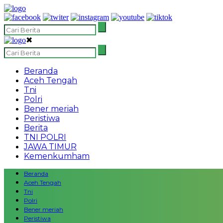
✖
Beranda
Aceh Tengah
Tni
Polri
Bener meriah
Peristiwa
Berita
TNI POLRI
JAWA TIMUR
Kemenkumham
Beranda
Aceh Tengah
Tni
Polri
Bener meriah
Peristiwa