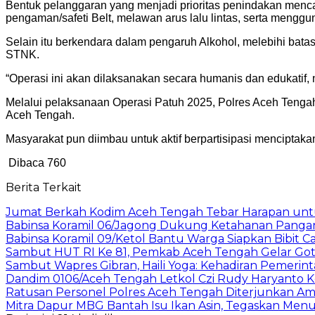
Bentuk pelanggaran yang menjadi prioritas penindakan menca
pengaman/safeti Belt, melawan arus lalu lintas, serta mengg
Selain itu berkendara dalam pengaruh Alkohol, melebihi bata
STNK.
“Operasi ini akan dilaksanakan secara humanis dan edukatif
Melalui pelaksanaan Operasi Patuh 2025, Polres Aceh Tengah
Aceh Tengah.
Masyarakat pun diimbau untuk aktif berpartisipasi menciptakan
Dibaca
760
Berita Terkait
Jumat Berkah Kodim Aceh Tengah Tebar Harapan un
‎Babinsa Koramil 06/Jagong Dukung Ketahanan Pang
‎Babinsa Koramil 09/Ketol Bantu Warga Siapkan Bibit C
Sambut HUT RI Ke 81, Pemkab Aceh Tengah Gelar Got
‎Sambut Wapres Gibran, Haili Yoga: Kehadiran Pemerin
Dandim 0106/Aceh Tengah Letkol Czi Rudy Haryanto K
Ratusan Personel Polres Aceh Tengah Diterjunkan Am
‎Mitra Dapur MBG Bantah Isu Ikan Asin, Tegaskan Menu