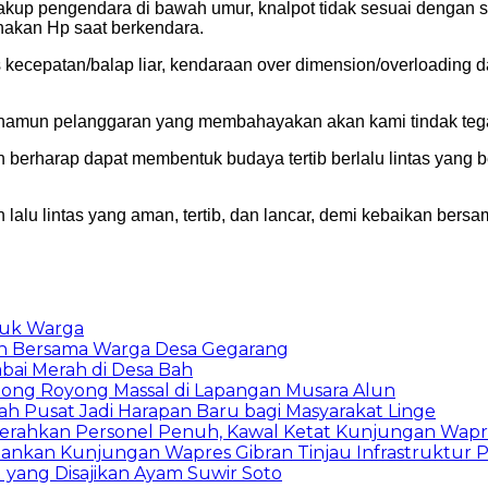
kup pengendara di bawah umur, knalpot tidak sesuai dengan s
unakan Hp saat berkendara.
s kecepatan/balap liar, kendaraan over dimension/overloading
, namun pelanggaran yang membahayakan akan kami tindak tega
 berharap dapat membentuk budaya tertib berlalu lintas yang 
 lalu lintas yang aman, tertib, dan lancar, demi kebaikan bersa
tuk Warga
an Bersama Warga Desa Gegarang
abai Merah di Desa Bah
ong Royong Massal di Lapangan Musara Alun
tah Pusat Jadi Harapan Baru bagi Masyarakat Linge
erahkan Personel Penuh, Kawal Ketat Kunjungan Wapre
ankan Kunjungan Wapres Gibran Tinjau Infrastruktur P
 yang Disajikan Ayam Suwir Soto