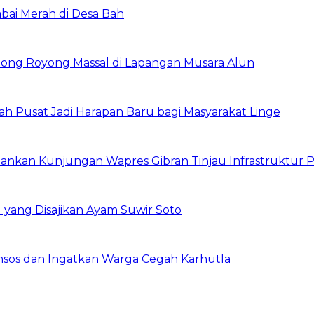
abai Merah di Desa Bah
ong Royong Massal di Lapangan Musara Alun
tah Pusat Jadi Harapan Baru bagi Masyarakat Linge
ankan Kunjungan Wapres Gibran Tinjau Infrastruktur P
 yang Disajikan Ayam Suwir Soto
msos dan Ingatkan Warga Cegah Karhutla ‎