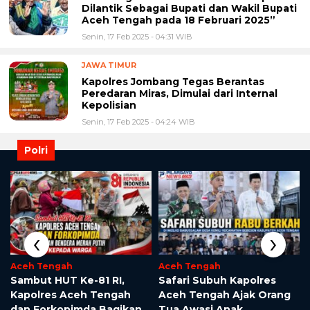
Dilantik Sebagai Bupati dan Wakil Bupati
Aceh Tengah pada 18 Februari 2025”
Senin, 17 Feb 2025 - 04:31 WIB
JAWA TIMUR
Kapolres Jombang Tegas Berantas
Peredaran Miras, Dimulai dari Internal
Kepolisian
Senin, 17 Feb 2025 - 04:24 WIB
Polri
‹
›
Aceh Tengah
Aceh Tengah
Sambut HUT Ke-81 RI,
Safari Subuh Kapolres
Kapolres Aceh Tengah
Aceh Tengah Ajak Orang
dan Forkopimda Bagikan
Tua Awasi Anak,