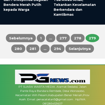
Bendera Merah Putih
Tekankan Keselamatan
kepada Warga
Berkendara dan
Kamtibmas
Sebelumnya
1
…
277
278
279
Paginasi
280
281
…
294
Selanjutnya
pos
PT SUARA WARTA MEDIA. Alamat Redaksi. Jalan
Pante Raya Bandara Rembele, Desa Wonosobo,
Kecamatan Wih Pesam,Kabupaten Bener Meriah,Prov
Aceh. Email. penacatatan5@gmail.com . Hp/WA:
081285453607