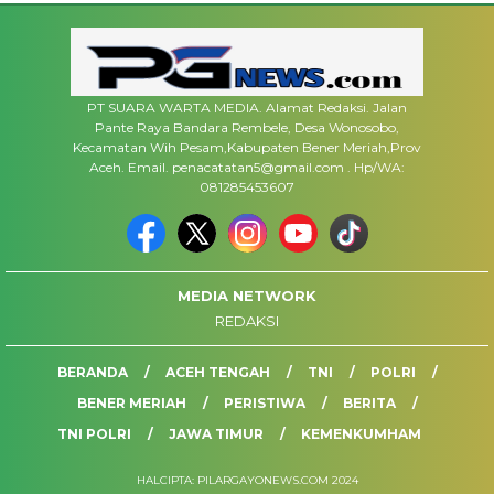
PT SUARA WARTA MEDIA. Alamat Redaksi. Jalan
Pante Raya Bandara Rembele, Desa Wonosobo,
Kecamatan Wih Pesam,Kabupaten Bener Meriah,Prov
Aceh. Email. penacatatan5@gmail.com . Hp/WA:
081285453607
MEDIA NETWORK
REDAKSI
BERANDA
ACEH TENGAH
TNI
POLRI
BENER MERIAH
PERISTIWA
BERITA
TNI POLRI
JAWA TIMUR
KEMENKUMHAM
HALCIPTA: PILARGAYONEWS.COM 2024