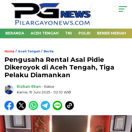
BERANDA
ACEH TENGAH
TNI
POLRI
BENER MERIAH
/
/
Home
Aceh Tengah
Berita
Pengusaha Rental Asal Pidie
Dikeroyok di Aceh Tengah, Tiga
Pelaku Diamankan
Rizkan Ekan
- Editor
Kamis, 19 Juni 2025 - 02:10 WIB