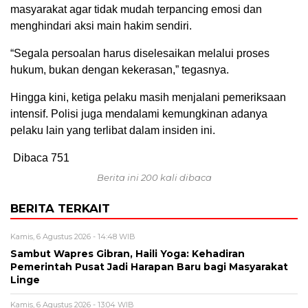
masyarakat agar tidak mudah terpancing emosi dan
menghindari aksi main hakim sendiri.
“Segala persoalan harus diselesaikan melalui proses
hukum, bukan dengan kekerasan,” tegasnya.
Hingga kini, ketiga pelaku masih menjalani pemeriksaan
intensif. Polisi juga mendalami kemungkinan adanya
pelaku lain yang terlibat dalam insiden ini.
Dibaca
751
Berita ini 200 kali dibaca
BERITA TERKAIT
Kamis, 6 Agustus 2026 - 14:48 WIB
‎Sambut Wapres Gibran, Haili Yoga: Kehadiran
Pemerintah Pusat Jadi Harapan Baru bagi Masyarakat
Linge
Kamis, 6 Agustus 2026 - 13:04 WIB