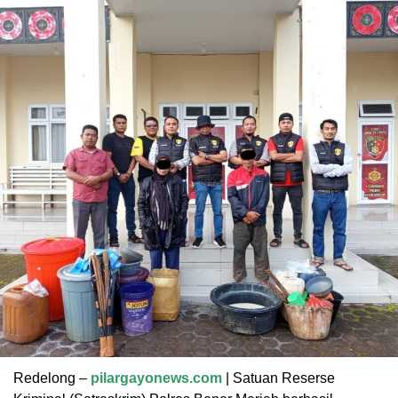
Redelong –
pilargayonews.com
| Satuan Reserse