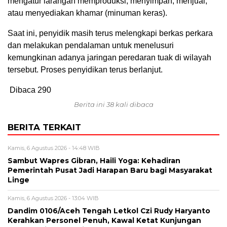
mengatur larangan memproduksi, menyimpan, menjual,
atau menyediakan khamar (minuman keras).
Saat ini, penyidik masih terus melengkapi berkas perkara
dan melakukan pendalaman untuk menelusuri
kemungkinan adanya jaringan peredaran tuak di wilayah
tersebut. Proses penyidikan terus berlanjut.
Dibaca
290
Berita ini 38 kali dibaca
BERITA TERKAIT
Kamis, 6 Agustus 2026 - 14:48 WIB
‎Sambut Wapres Gibran, Haili Yoga: Kehadiran
Pemerintah Pusat Jadi Harapan Baru bagi Masyarakat
Linge
Kamis, 6 Agustus 2026 - 13:04 WIB
Dandim 0106/Aceh Tengah Letkol Czi Rudy Haryanto
Kerahkan Personel Penuh, Kawal Ketat Kunjungan