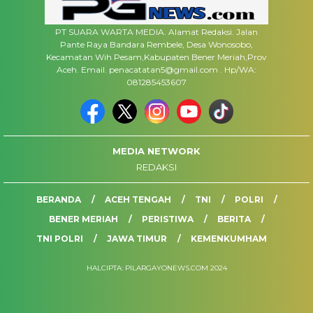
PT SUARA WARTA MEDIA. Alamat Redaksi. Jalan
Pante Raya Bandara Rembele, Desa Wonosobo,
Kecamatan Wih Pesam,Kabupaten Bener Meriah,Prov
Aceh. Email. penacatatan5@gmail.com . Hp/WA:
081285453607
MEDIA NETWORK
REDAKSI
BERANDA
ACEH TENGAH
TNI
POLRI
BENER MERIAH
PERISTIWA
BERITA
TNI POLRI
JAWA TIMUR
KEMENKUMHAM
HALCIPTA: PILARGAYONEWS.COM 2024