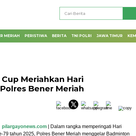
R MERIAH
PERISTIWA
BERITA
TNI POLRI
JAWA TIMUR
KE
Cup Meriahkan Hari
 Polres Bener Meriah
–
pilargayonews.com
| Dalam rangka memperingati Hari
-79 tahun 2025, Polres Bener Meriah menggelar Badminton