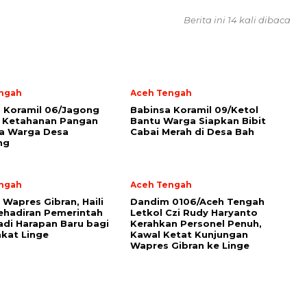
Berita ini 14 kali dibaca
ngah
Aceh Tengah
a Koramil 06/Jagong
‎Babinsa Koramil 09/Ketol
 Ketahanan Pangan
Bantu Warga Siapkan Bibit
a Warga Desa
Cabai Merah di Desa Bah
ng
ngah
Aceh Tengah
 Wapres Gibran, Haili
Dandim 0106/Aceh Tengah
ehadiran Pemerintah
Letkol Czi Rudy Haryanto
adi Harapan Baru bagi
Kerahkan Personel Penuh,
kat Linge
Kawal Ketat Kunjungan
Wapres Gibran ke Linge