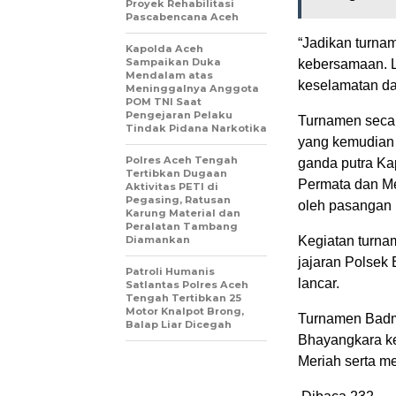
Proyek Rehabilitasi
Pascabencana Aceh
“Jadikan turna
Kapolda Aceh
Sampaikan Duka
kebersamaan. L
Mendalam atas
keselamatan da
Meninggalnya Anggota
POM TNI Saat
Pengejaran Pelaku
Turnamen secar
Tindak Pidana Narkotika
yang kemudian 
‎Polres Aceh Tengah
ganda putra K
Tertibkan Dugaan
Permata dan Me
Aktivitas PETI di
Pegasing, Ratusan
oleh pasangan 
Karung Material dan
Peralatan Tambang
Diamankan
Kegiatan turnam
jajaran Polsek
Patroli Humanis
lancar.
Satlantas Polres Aceh
Tengah Tertibkan 25
Motor Knalpot Brong,
Turnamen Badmi
Balap Liar Dicegah
Bhayangkara ke
Meriah serta m