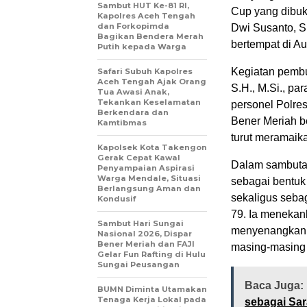
Sambut HUT Ke-81 RI,
Cup yang dibuk
Kapolres Aceh Tengah
dan Forkopimda
Dwi Susanto, S.
Bagikan Bendera Merah
bertempat di A
Putih kepada Warga
Kegiatan pembuk
Safari Subuh Kapolres
Aceh Tengah Ajak Orang
S.H., M.Si., pa
Tua Awasi Anak,
Tekankan Keselamatan
personel Polre
Berkendara dan
Bener Meriah b
Kamtibmas
turut meramaik
‎Kapolsek Kota Takengon
Gerak Cepat Kawal
Dalam sambutan
Penyampaian Aspirasi
Warga Mendale, Situasi
sebagai bentuk
Berlangsung Aman dan
sekaligus seba
Kondusif
79. Ia menekan
‎Sambut Hari Sungai
menyenangkan, 
Nasional 2026, Dispar
Bener Meriah dan FAJI
masing-masing 
Gelar Fun Rafting di Hulu
Sungai Peusangan
Baca Juga:
BUMN Diminta Utamakan
Tenaga Kerja Lokal pada
sebagai Sa