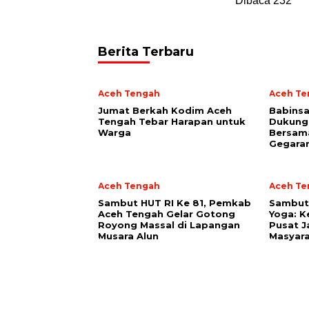
Dibaca
232
Berita Terbaru
Aceh Tengah
Aceh Te
Jumat Berkah Kodim Aceh
‎Babins
Tengah Tebar Harapan untuk
Dukung
Warga
Bersam
Gegara
Aceh Tengah
Aceh Te
Sambut HUT RI Ke 81, Pemkab
‎Sambut
Aceh Tengah Gelar Gotong
Yoga: K
Royong Massal di Lapangan
Pusat J
Musara Alun
Masyara