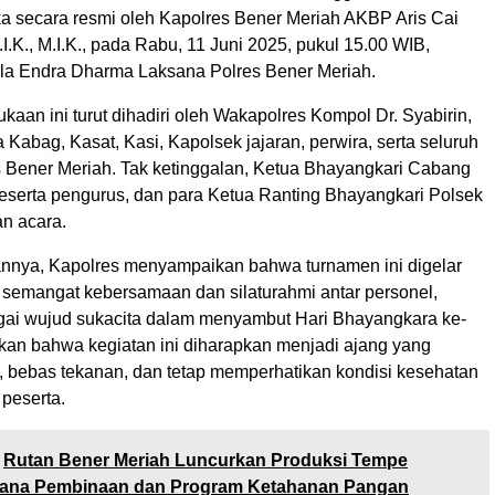
a secara resmi oleh Kapolres Bener Meriah AKBP Aris Cai
I.K., M.I.K., pada Rabu, 11 Juni 2025, pukul 15.00 WIB,
ula Endra Dharma Laksana Polres Bener Meriah.
aan ini turut dihadiri oleh Wakapolres Kompol Dr. Syabirin,
ra Kabag, Kasat, Kasi, Kapolsek jajaran, perwira, serta seluruh
s Bener Meriah. Tak ketinggalan, Ketua Bhayangkari Cabang
eserta pengurus, dan para Ketua Ranting Bhayangkari Polsek
an acara.
nya, Kapolres menyampaikan bahwa turnamen ini digelar
 semangat kebersamaan dan silaturahmi antar personel,
gai wujud sukacita dalam menyambut Hari Bhayangkara ke-
kan bahwa kegiatan ini diharapkan menjadi ajang yang
bebas tekanan, dan tetap memperhatikan kondisi kesehatan
peserta.
Rutan Bener Meriah Luncurkan Produksi Tempe
rana Pembinaan dan Program Ketahanan Pangan