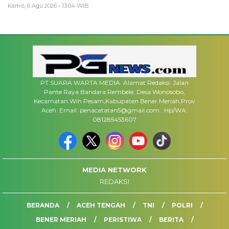
Kamis, 6 Agu 2026 - 13:04 WIB
PT SUARA WARTA MEDIA. Alamat Redaksi. Jalan
Pante Raya Bandara Rembele, Desa Wonosobo,
Kecamatan Wih Pesam,Kabupaten Bener Meriah,Prov
Aceh. Email. penacatatan5@gmail.com . Hp/WA:
081285453607
MEDIA NETWORK
REDAKSI
BERANDA
ACEH TENGAH
TNI
POLRI
BENER MERIAH
PERISTIWA
BERITA