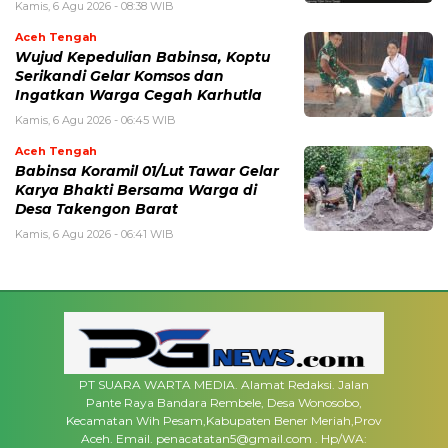
Kamis, 6 Agu 2026 - 08:38 WIB
Aceh Tengah
‎Wujud Kepedulian Babinsa, Koptu
Serikandi Gelar Komsos dan
Ingatkan Warga Cegah Karhutla ‎
Kamis, 6 Agu 2026 - 06:45 WIB
Aceh Tengah
‎Babinsa Koramil 01/Lut Tawar Gelar
Karya Bhakti Bersama Warga di
Desa Takengon Barat
Kamis, 6 Agu 2026 - 06:41 WIB
PT SUARA WARTA MEDIA. Alamat Redaksi. Jalan
Pante Raya Bandara Rembele, Desa Wonosobo,
Kecamatan Wih Pesam,Kabupaten Bener Meriah,Prov
Aceh. Email. penacatatan5@gmail.com . Hp/WA: