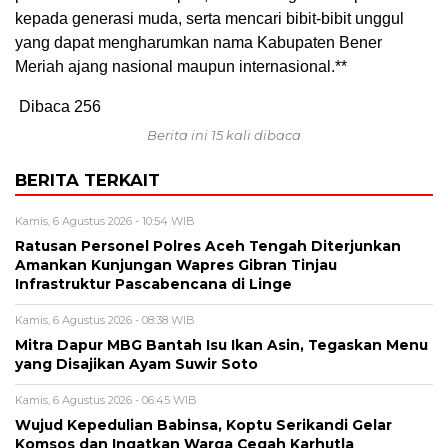
kepada generasi muda, serta mencari bibit-bibit unggul
yang dapat mengharumkan nama Kabupaten Bener
Meriah ajang nasional maupun internasional.**
Dibaca
256
Berita ini 15 kali dibaca
BERITA TERKAIT
Kamis, 6 Agustus 2026 - 10:54 WIB
Ratusan Personel Polres Aceh Tengah Diterjunkan
Amankan Kunjungan Wapres Gibran Tinjau
Infrastruktur Pascabencana di Linge
Kamis, 6 Agustus 2026 - 08:38 WIB
‎Mitra Dapur MBG Bantah Isu Ikan Asin, Tegaskan Menu
yang Disajikan Ayam Suwir Soto
Kamis, 6 Agustus 2026 - 06:45 WIB
‎Wujud Kepedulian Babinsa, Koptu Serikandi Gelar
Komsos dan Ingatkan Warga Cegah Karhutla ‎