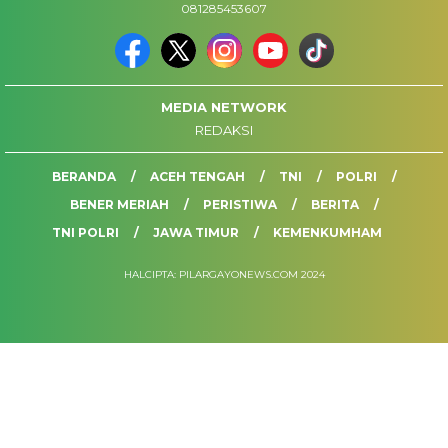
081285453607
MEDIA NETWORK
REDAKSI
BERANDA
ACEH TENGAH
TNI
POLRI
BENER MERIAH
PERISTIWA
BERITA
TNI POLRI
JAWA TIMUR
KEMENKUMHAM
HALCIPTA: PILARGAYONEWS.COM 2024