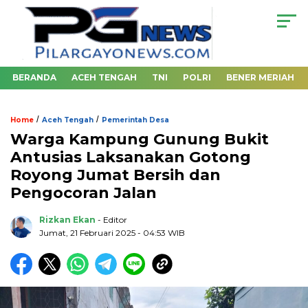
BERANDA
ACEH TENGAH
TNI
POLRI
BENER MERIAH
/
/
Home
Aceh Tengah
Pemerintah Desa
Warga Kampung Gunung Bukit
Antusias Laksanakan Gotong
Royong Jumat Bersih dan
Pengocoran Jalan
Rizkan Ekan
- Editor
Jumat, 21 Februari 2025 - 04:53 WIB