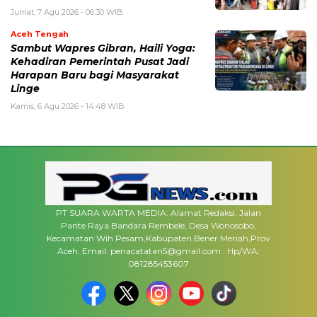
Jumat, 7 Agu 2026 - 06:30 WIB
Aceh Tengah
‎Sambut Wapres Gibran, Haili Yoga:
Kehadiran Pemerintah Pusat Jadi
Harapan Baru bagi Masyarakat
Linge
Kamis, 6 Agu 2026 - 14:48 WIB
PT SUARA WARTA MEDIA. Alamat Redaksi. Jalan
Pante Raya Bandara Rembele, Desa Wonosobo,
Kecamatan Wih Pesam,Kabupaten Bener Meriah,Prov
Aceh. Email. penacatatan5@gmail.com . Hp/WA:
081285453607