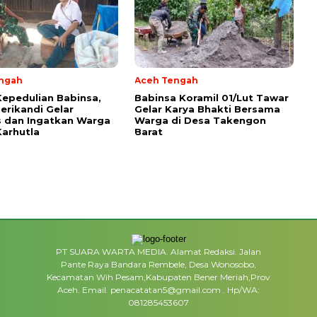
ngah
Aceh Tengah
Kepedulian Babinsa,
‎Babinsa Koramil 01/Lut Tawar
erikandi Gelar
Gelar Karya Bhakti Bersama
 dan Ingatkan Warga
Warga di Desa Takengon
arhutla ‎
Barat
PT SUARA WARTA MEDIA. Alamat Redaksi. Jalan
Pante Raya Bandara Rembele, Desa Wonosobo,
Kecamatan Wih Pesam,Kabupaten Bener Meriah,Prov
Aceh. Email. penacatatan5@gmail.com . Hp/WA:
081285453607