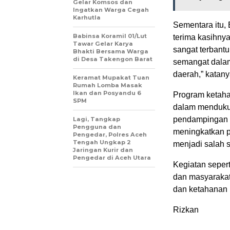
Gelar Komsos dan
Ingatkan Warga Cegah
Karhutla ‎
Sementara itu,
‎Babinsa Koramil 01/Lut
terima kasihny
Tawar Gelar Karya
sangat terbantu
Bhakti Bersama Warga
di Desa Takengon Barat
semangat dala
daerah,” katany
Keramat Mupakat Tuan
Rumah Lomba Masak
Ikan dan Posyandu 6
Program ketaha
SPM
dalam mendukun
pendampingan l
Lagi, Tangkap
Pengguna dan
meningkatkan p
Pengedar, Polres Aceh
Tengah Ungkap 2
menjadi salah 
Jaringan Kurir dan
Pengedar di Aceh Utara
Kegiatan sepert
dan masyarakat
dan ketahanan 
Rizkan