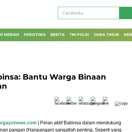
R MERIAH
PERISTIWA
BERITA
TNI POLRI
JAWA TIMUR
KE
insa: Bantu Warga Binaan
an
largayonews.com
| Peran aktif Babinsa dalam mendukung
nan pangan (Hanpangan) sangatlah penting. Seperti yang