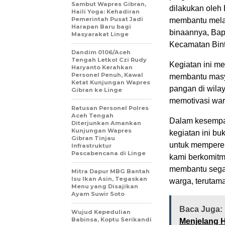
‎Sambut Wapres Gibran,
dilakukan oleh
Haili Yoga: Kehadiran
Pemerintah Pusat Jadi
membantu mela
Harapan Baru bagi
binaannya, Bap
Masyarakat Linge
Kecamatan Bint
Dandim 0106/Aceh
Tengah Letkol Czi Rudy
Kegiatan ini m
Haryanto Kerahkan
Personel Penuh, Kawal
membantu masy
Ketat Kunjungan Wapres
pangan di wila
Gibran ke Linge
memotivasi war
Ratusan Personel Polres
Aceh Tengah
Dalam kesempa
Diterjunkan Amankan
Kunjungan Wapres
kegiatan ini b
Gibran Tinjau
untuk memperer
Infrastruktur
Pascabencana di Linge
kami berkomitm
membantu segal
‎Mitra Dapur MBG Bantah
Isu Ikan Asin, Tegaskan
warga, terutama
Menu yang Disajikan
Ayam Suwir Soto
Baca Juga:
‎Wujud Kepedulian
Babinsa, Koptu Serikandi
Menjelang H