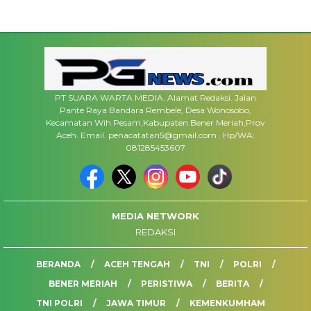
PT SUARA WARTA MEDIA. Alamat Redaksi. Jalan
Pante Raya Bandara Rembele, Desa Wonosobo,
Kecamatan Wih Pesam,Kabupaten Bener Meriah,Prov
Aceh. Email. penacatatan5@gmail.com . Hp/WA:
081285453607
MEDIA NETWORK
REDAKSI
BERANDA
ACEH TENGAH
TNI
POLRI
BENER MERIAH
PERISTIWA
BERITA
TNI POLRI
JAWA TIMUR
KEMENKUMHAM