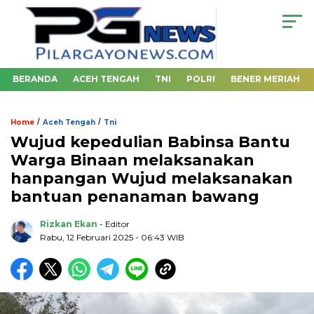
BERANDA
ACEH TENGAH
TNI
POLRI
BENER MERIAH
/
/
Home
Aceh Tengah
Tni
Wujud kepedulian Babinsa Bantu
Warga Binaan melaksanakan
hanpangan Wujud melaksanakan
bantuan penanaman bawang
Rizkan Ekan
- Editor
Rabu, 12 Februari 2025 - 06:43 WIB