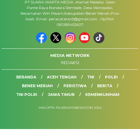
PT SUARA WARTA MEDIA. Alamat Redaksi. Jalan
Pante Raya Bandara Rembele, Desa Wonosobo,
Kecamatan Wih Pesam,Kabupaten Bener Meriah,Prov
Aceh. Email. penacatatan5@gmail.com . Hp/WA:
081285453607
MEDIA NETWORK
REDAKSI
BERANDA
ACEH TENGAH
TNI
POLRI
BENER MERIAH
PERISTIWA
BERITA
TNI POLRI
JAWA TIMUR
KEMENKUMHAM
HALCIPTA: PILARGAYONEWS.COM 2024