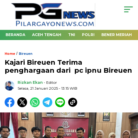
BERANDA
ACEH TENGAH
TNI
POLRI
BENER MERIAH
/
Home
Bireuen
Kajari Bireuen Terima
penghargaan dari pc ipnu Bireuen
Rizkan Ekan
- Editor
Selasa, 21 Januari 2025 - 13:15 WIB