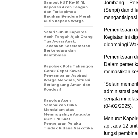
Jombang – Pers
Sambut HUT Ke-81 RI,
Kapolres Aceh Tengah
(Senpi) dan dil
dan Forkopimda
Bagikan Bendera Merah
mengantisipasi
Putih kepada Warga
Pemeriksaan di
Safari Subuh Kapolres
Aceh Tengah Ajak Orang
Kegiatan ini d
Tua Awasi Anak,
didampingi Wa
Tekankan Keselamatan
Berkendara dan
Kamtibmas
Pemeriksaan di
Dalam pemeriks
‎Kapolsek Kota Takengon
Gerak Cepat Kawal
memastikan kes
Penyampaian Aspirasi
Warga Mendale, Situasi
“Selain memerik
Berlangsung Aman dan
Kondusif
administrasi pe
senjata ini jel
Kapolda Aceh
Sampaikan Duka
(04/02/2025).
Mendalam atas
Meninggalnya Anggota
Menurut Kapolr
POM TNI Saat
Pengejaran Pelaku
api, ada 12 uni
Tindak Pidana Narkotika
fungsi pembina