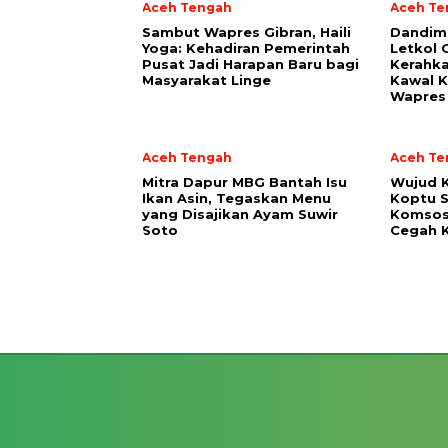
Aceh Tengah
Aceh Te
‎Sambut Wapres Gibran, Haili
Dandim
Yoga: Kehadiran Pemerintah
Letkol 
Pusat Jadi Harapan Baru bagi
Kerahka
Masyarakat Linge
Kawal K
Wapres 
Aceh Tengah
Aceh Te
‎Mitra Dapur MBG Bantah Isu
‎Wujud 
Ikan Asin, Tegaskan Menu
Koptu S
yang Disajikan Ayam Suwir
Komsos
Soto
Cegah K