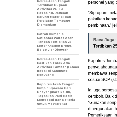
‎Polres Aceh Tengah
personel yang b
Tertibkan Dugaan
Aktivitas PETI di
“Sipropam mela
Pegasing, Ratusan
Karung Material dan
pakaikan kepad
Peralatan Tambang
Diamankan
pembinaan,” je
Patroli Humanis
Satlantas Polres Aceh
Baca Juga:
Tengah Tertibkan 25
Motor Knalpot Brong,
Tertibkan 2
Balap Liar Dicegah
Polres Aceh Tengah
Kapolres Jomba
Pastikan Tidak Ada
penyalahgunaan
Aktivitas Tambang Emas
Ilegal di Kampung
membawa senpi
Kekuyang
sesuai SOP (st
Kapolres Aceh Tengah
Pimpin Upacara Hari
Ia juga berpes
Bhayangkara ke-80,
Tegaskan Polri Hadir
ceroboh. Baik
Mengabdi dan Bekerja
“Gunakan senpi
untuk Masyarakat
dipergunakan ha
Pemeriksaan in