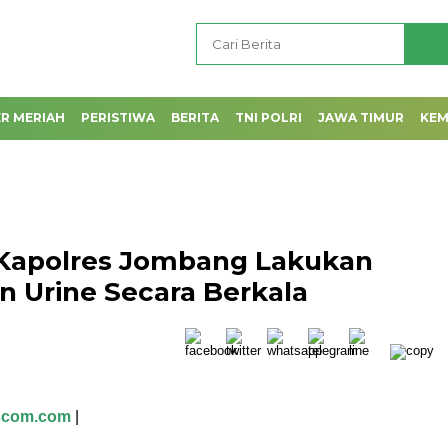
R MERIAH
PERISTIWA
BERITA
TNI POLRI
JAWA TIMUR
KE
Kapolres Jombang Lakukan
n Urine Secara Berkala
scom.com
|