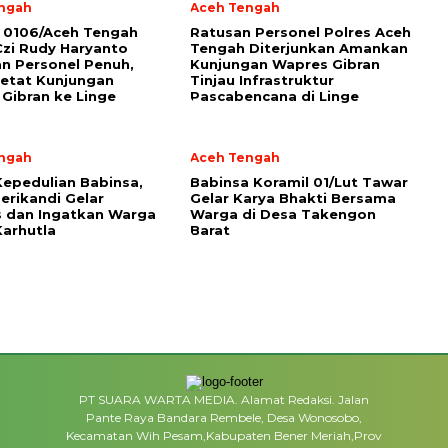
ngah
Aceh Tengah
 0106/Aceh Tengah
Ratusan Personel Polres Aceh
Czi Rudy Haryanto
Tengah Diterjunkan Amankan
n Personel Penuh,
Kunjungan Wapres Gibran
etat Kunjungan
Tinjau Infrastruktur
Gibran ke Linge
Pascabencana di Linge
ngah
Aceh Tengah
Kepedulian Babinsa,
‎Babinsa Koramil 01/Lut Tawar
erikandi Gelar
Gelar Karya Bhakti Bersama
 dan Ingatkan Warga
Warga di Desa Takengon
arhutla ‎
Barat
PT SUARA WARTA MEDIA. Alamat Redaksi. Jalan
Pante Raya Bandara Rembele, Desa Wonosobo,
Kecamatan Wih Pesam,Kabupaten Bener Meriah,Prov