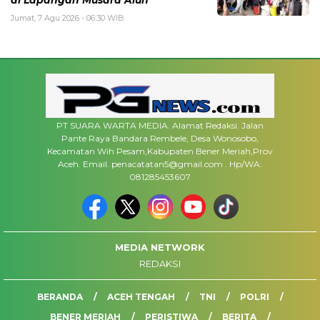
Jumat, 7 Agu 2026 - 06:30 WIB
PT SUARA WARTA MEDIA. Alamat Redaksi. Jalan
Pante Raya Bandara Rembele, Desa Wonosobo,
Kecamatan Wih Pesam,Kabupaten Bener Meriah,Prov
Aceh. Email. penacatatan5@gmail.com . Hp/WA:
081285453607
MEDIA NETWORK
REDAKSI
BERANDA
ACEH TENGAH
TNI
POLRI
BENER MERIAH
PERISTIWA
BERITA