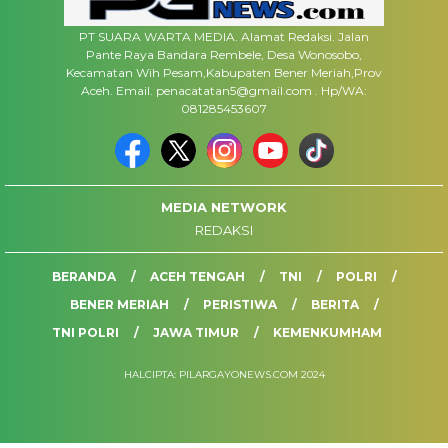
PT SUARA WARTA MEDIA. Alamat Redaksi. Jalan
Pante Raya Bandara Rembele, Desa Wonosobo,
Kecamatan Wih Pesam,Kabupaten Bener Meriah,Prov
Aceh. Email. penacatatan5@gmail.com . Hp/WA:
081285453607
MEDIA NETWORK
REDAKSI
BERANDA
ACEH TENGAH
TNI
POLRI
BENER MERIAH
PERISTIWA
BERITA
TNI POLRI
JAWA TIMUR
KEMENKUMHAM
HALCIPTA: PILARGAYONEWS.COM 2024