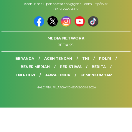
Aceh. Email. penacatatan5@gmail.com . Hp/WA:
081285453607
MEDIA NETWORK
REDAKSI
BERANDA
ACEH TENGAH
TNI
POLRI
BENER MERIAH
PERISTIWA
BERITA
TNI POLRI
JAWA TIMUR
KEMENKUMHAM
HALCIPTA: PILARGAYONEWS.COM 2024