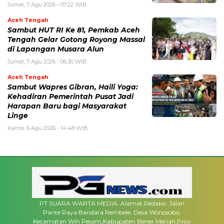
Jumat, 7 Agu 2026 - 07:22 WIB
Aceh Tengah
Sambut HUT RI Ke 81, Pemkab Aceh
Tengah Gelar Gotong Royong Massal
di Lapangan Musara Alun
Jumat, 7 Agu 2026 - 06:30 WIB
Aceh Tengah
‎Sambut Wapres Gibran, Haili Yoga:
Kehadiran Pemerintah Pusat Jadi
Harapan Baru bagi Masyarakat
Linge
Kamis, 6 Agu 2026 - 14:48 WIB
PT SUARA WARTA MEDIA. Alamat Redaksi. Jalan
Pante Raya Bandara Rembele, Desa Wonosobo,
Kecamatan Wih Pesam,Kabupaten Bener Meriah,Prov