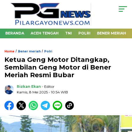
BERANDA
ACEH TENGAH
TNI
POLRI
BENER MERIAH
/
/
Home
Bener meriah
Polri
Ketua Geng Motor Ditangkap,
Sembilan Geng Motor di Bener
Meriah Resmi Bubar
Rizkan Ekan
- Editor
Kamis, 8 Mei 2025 - 10:54 WIB