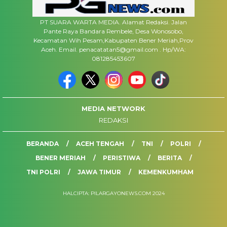
PT SUARA WARTA MEDIA. Alamat Redaksi. Jalan
Pante Raya Bandara Rembele, Desa Wonosobo,
Kecamatan Wih Pesam,Kabupaten Bener Meriah,Prov
Aceh. Email. penacatatan5@gmail.com . Hp/WA:
081285453607
MEDIA NETWORK
REDAKSI
BERANDA
ACEH TENGAH
TNI
POLRI
BENER MERIAH
PERISTIWA
BERITA
TNI POLRI
JAWA TIMUR
KEMENKUMHAM
HALCIPTA: PILARGAYONEWS.COM 2024