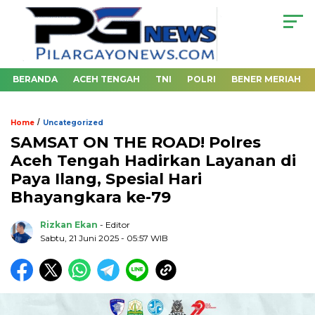
BERANDA
ACEH TENGAH
TNI
POLRI
BENER MERIAH
/
Home
Uncategorized
SAMSAT ON THE ROAD! Polres
Aceh Tengah Hadirkan Layanan di
Paya Ilang, Spesial Hari
Bhayangkara ke-79
Rizkan Ekan
- Editor
Sabtu, 21 Juni 2025 - 05:57 WIB