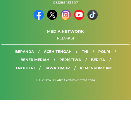
081285453607
MEDIA NETWORK
REDAKSI
BERANDA
ACEH TENGAH
TNI
POLRI
BENER MERIAH
PERISTIWA
BERITA
TNI POLRI
JAWA TIMUR
KEMENKUMHAM
HALCIPTA: PILARGAYONEWS.COM 2024