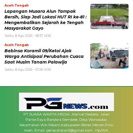
Aceh Tengah
Lapangan Musara Alun Tampak
Bersih, Siap Jadi Lokasi HUT RI ke-81 :
Mengembalikan Sejarah ke Tengah
Masyarakat Gayo
Sabtu, 8 Agu 2026 - 08:37 WIB
Aceh Tengah
‎Babinsa Koramil 09/Ketol Ajak
Warga Antisipasi Perubahan Cuaca
Saat Musim Tanam Palawija
Sabtu, 8 Agu 2026 - 07:26 WIB
PT SUARA WARTA MEDIA. Alamat Redaksi. Jalan
Pante Raya Bandara Rembele, Desa Wonosobo,
Kecamatan Wih Pesam,Kabupaten Bener Meriah,Prov
Aceh. Email. penacatatan5@gmail.com . Hp/WA: