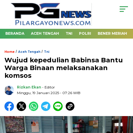
BERANDA
ACEH TENGAH
TNI
POLRI
BENER MERIAH
/
/
Home
Aceh Tengah
Tni
Wujud kepedulian Babinsa Bantu
Warga Binaan melaksanakan
komsos
Rizkan Ekan
- Editor
Minggu, 19 Januari 2025 - 07:26 WIB