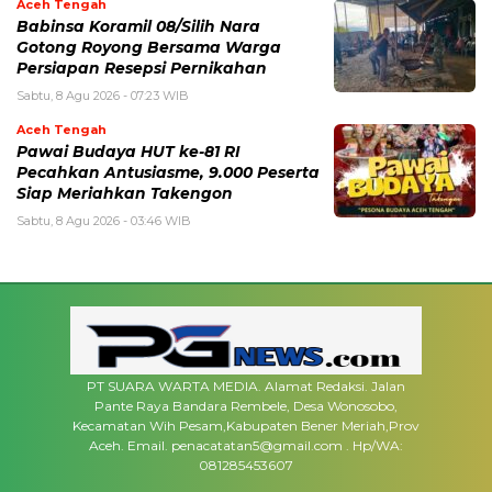
Aceh Tengah
‎Babinsa Koramil 08/Silih Nara
Gotong Royong Bersama Warga
Persiapan Resepsi Pernikahan
Sabtu, 8 Agu 2026 - 07:23 WIB
Aceh Tengah
Pawai Budaya HUT ke-81 RI
Pecahkan Antusiasme, 9.000 Peserta
Siap Meriahkan Takengon
Sabtu, 8 Agu 2026 - 03:46 WIB
PT SUARA WARTA MEDIA. Alamat Redaksi. Jalan
Pante Raya Bandara Rembele, Desa Wonosobo,
Kecamatan Wih Pesam,Kabupaten Bener Meriah,Prov
Aceh. Email. penacatatan5@gmail.com . Hp/WA:
081285453607